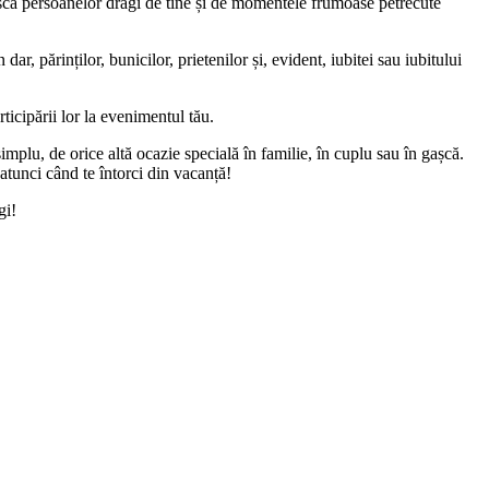
tească persoanelor dragi de tine și de momentele frumoase petrecute
r, părinților, bunicilor, prietenilor și, evident, iubitei sau iubitului
rticipării lor la evenimentul tău.
implu, de orice altă ocazie specială în familie, în cuplu sau în gașcă.
 atunci când te întorci din vacanță!
gi!