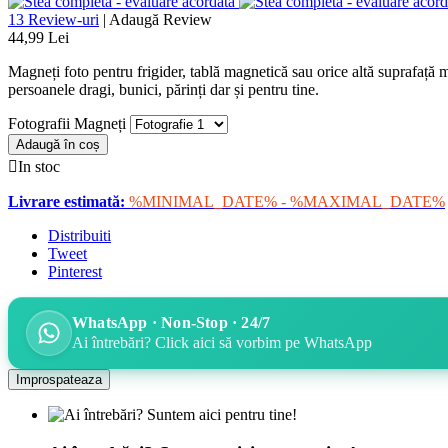
13 Review-uri
|
Adaugă Review
44,99 Lei
Magneți foto pentru frigider, tablă magnetică sau orice altă suprafață 
persoanele dragi, bunici, părinți dar și pentru tine.
Fotografii Magneți
Adaugă în coș

In stoc
Livrare estimată:
%MINIMAL_DATE% - %MAXIMAL_DATE%
Distribuiti
Tweet
Pinterest
WhatsApp · Non-Stop · 24/7
Ai întrebări? Click aici să vorbim pe WhatsApp