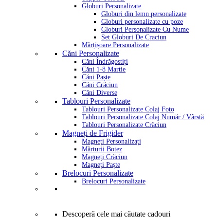
Globuri Personalizate
Globuri din lemn personalizate
Globuri personalizate cu poze
Globuri Personalizate Cu Nume
Set Globuri De Craciun
Mărțișoare Personalizate
Căni Personalizate
Căni Îndrăgostiți
Căni 1-8 Martie
Căni Paște
Căni Crăciun
Căni Diverse
Tablouri Personalizate
Tablouri Personalizate Colaj Foto
Tablouri Personalizate Colaj Număr / Vârstă
Tablouri Personalizate Crăciun
Magneți de Frigider
Magneți Personalizați
Mărturii Botez
Magneți Crăciun
Magneți Paște
Brelocuri Personalizate
Brelocuri Personalizate
Descoperă cele mai căutate cadouri