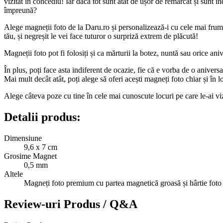
vizitat în concediu! Iar dacă tot sunt atât de ușor de remarcat și sunt 
împreună?
Alege magneții foto de la Daru.ro și personalizează-i cu cele mai frumoase
tău, și negreșit le vei face tuturor o surpriză extrem de plăcută!
Magneții foto pot fi folosiți și ca mărturii la botez, nuntă sau orice ani
În plus, poți face asta indiferent de ocazie, fie că e vorba de o anivers
Mai mult decât atât, poți alege să oferi acești magneți foto chiar și în 
Alege câteva poze cu tine în cele mai cunoscute locuri pe care le-ai vizi
Detalii produs:
Dimensiune
9,6 x 7 cm
Grosime Magnet
0,5 mm
Altele
Magneți foto premium cu partea magnetică groasă și hârtie foto 
Review-uri Produs / Q&A