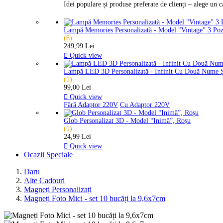
Idei populare și produse preferate de clienți – alege un 
Lampă Memories Personalizată - Model "Vintage" 3 Po
(6)
249,99 Lei

Quick view
Lampă LED 3D Personalizată - Infinit Cu Două Nume 
(1)
99,00 Lei

Quick view
Fără Adaptor 220V
Cu Adaptor 220V
Glob Personalizat 3D - Model “Inimă”, Roșu
(1)
24,99 Lei

Quick view
Ocazii Speciale
Daru
Alte Cadouri
Magneți Personalizați
Magneți Foto Mici - set 10 bucăți la 9,6x7cm