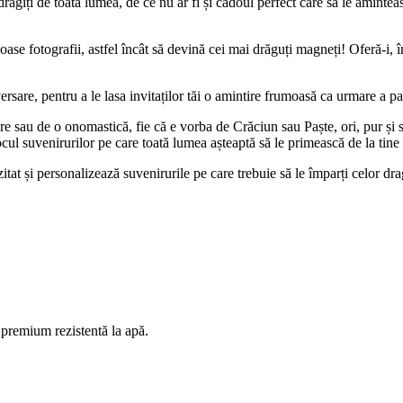
îndrăgiți de toată lumea, de ce nu ar fi și cadoul perfect care să le amin
 fotografii, astfel încât să devină cei mai drăguți magneți! Oferă-i, în da
versare, pentru a le lasa invitaților tăi o amintire frumoasă ca urmare a pa
are sau de o onomastică, fie că e vorba de Crăciun sau Paște, ori, pur și s
locul suvenirurilor pe care toată lumea așteaptă să le primească de la tine
tat și personalizează suvenirurile pe care trebuie să le împarți celor dra
premium rezistentă la apă.