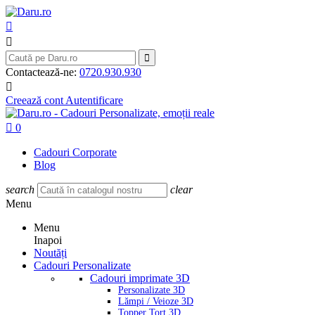



Contactează-ne:
0720.930.930

Creează cont
Autentificare

0
Cadouri Corporate
Blog
search
clear
Menu
Menu
Inapoi
Noutăți
Cadouri Personalizate
Cadouri imprimate 3D
Personalizate 3D
Lămpi / Veioze 3D
Topper Tort 3D