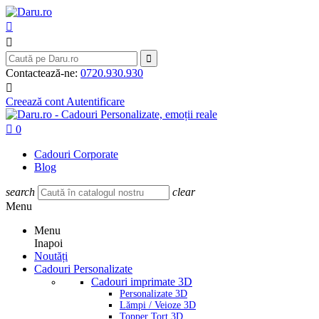



Contactează-ne:
0720.930.930

Creează cont
Autentificare

0
Cadouri Corporate
Blog
search
clear
Menu
Menu
Inapoi
Noutăți
Cadouri Personalizate
Cadouri imprimate 3D
Personalizate 3D
Lămpi / Veioze 3D
Topper Tort 3D