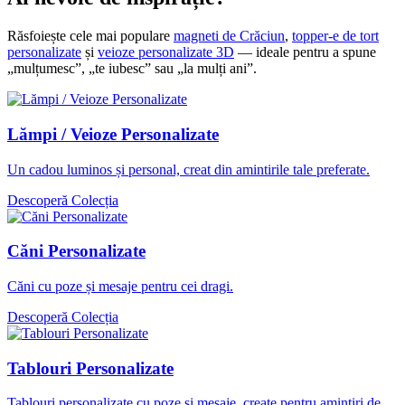
Răsfoiește cele mai populare
magneti de Crăciun
,
topper-e de tort
personalizate
și
veioze personalizate 3D
— ideale pentru a spune
„mulțumesc”, „te iubesc” sau „la mulți ani”.
Lămpi / Veioze Personalizate
Un cadou luminos și personal, creat din amintirile tale preferate.
Descoperă Colecția
Căni Personalizate
Căni cu poze și mesaje pentru cei dragi.
Descoperă Colecția
Tablouri Personalizate
Tablouri personalizate cu poze și mesaje, create pentru amintiri de