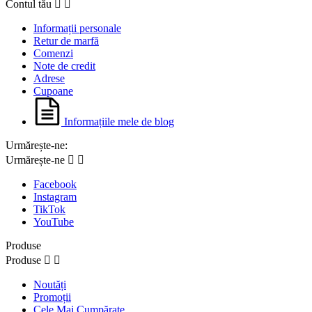
Contul tău


Informații personale
Retur de marfă
Comenzi
Note de credit
Adrese
Cupoane
Informațiile mele de blog
Urmărește-ne:
Urmărește-ne


Facebook
Instagram
TikTok
YouTube
Produse
Produse


Noutăți
Promoții
Cele Mai Cumpărate