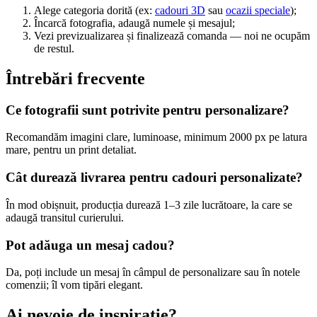
Alege categoria dorită (ex:
cadouri 3D
sau
ocazii speciale
);
Încarcă fotografia, adaugă numele și mesajul;
Vezi previzualizarea și finalizează comanda — noi ne ocupăm
de restul.
Întrebări frecvente
Ce fotografii sunt potrivite pentru personalizare?
Recomandăm imagini clare, luminoase, minimum 2000 px pe latura
mare, pentru un print detaliat.
Cât durează livrarea pentru cadouri personalizate?
În mod obișnuit, producția durează 1–3 zile lucrătoare, la care se
adaugă transitul curierului.
Pot adăuga un mesaj cadou?
Da, poți include un mesaj în câmpul de personalizare sau în notele
comenzii; îl vom tipări elegant.
Ai nevoie de inspirație?