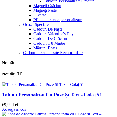
Tablouri Personalizate Crăciun
Magneți Crăciun
Magneți Paște
Diverse
Plăci de ardezie personalizate
Ocazii Speciale
Cadouri De Paște
Cadouri Valentine's Day
Cadouri De Crăciun
Cadouri 1-8 Martie
Mărturii Botez
Cadouri Personalizate Recomandate
Noutăți
Noutăți


Tablou Personalizat Cu Poze Și Text - Colaj 51
69,99 Lei
Adaugă în coș