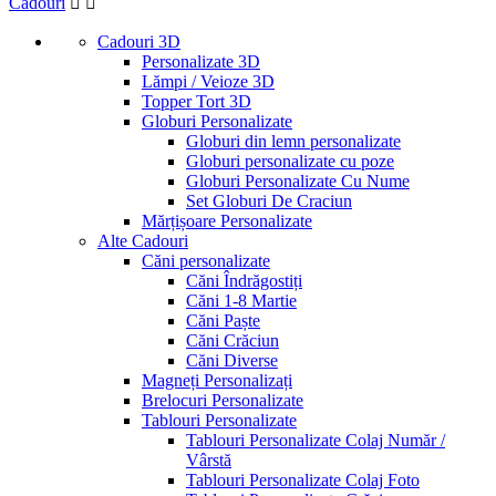
Cadouri


Lei
Lei
Vizualizați produsele a
40
Cadouri 3D
Personalizate 3D
Lămpi / Veioze 3D
Topper Tort 3D
Globuri Personalizate
Globuri din lemn personalizate
Globuri personalizate cu poze
Globuri Personalizate Cu Nume
Set Globuri De Craciun
Mărțișoare Personalizate
Alte Cadouri
Căni personalizate
Căni Îndrăgostiți
Căni 1-8 Martie
Căni Paște
Căni Crăciun
Căni Diverse
Magneți Personalizați
Brelocuri Personalizate
Tablouri Personalizate
Tablouri Personalizate Colaj Număr /
Vârstă
Tablouri Personalizate Colaj Foto