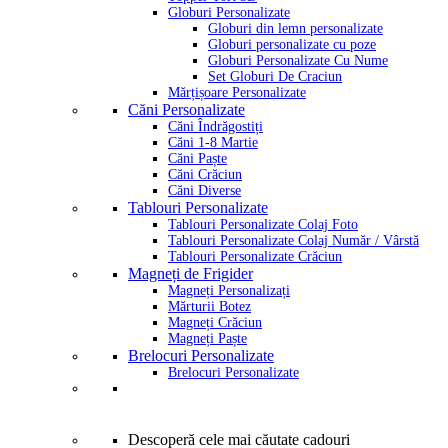
Globuri Personalizate
Globuri din lemn personalizate
Globuri personalizate cu poze
Globuri Personalizate Cu Nume
Set Globuri De Craciun
Mărțișoare Personalizate
Căni Personalizate
Căni Îndrăgostiți
Căni 1-8 Martie
Căni Paște
Căni Crăciun
Căni Diverse
Tablouri Personalizate
Tablouri Personalizate Colaj Foto
Tablouri Personalizate Colaj Număr / Vârstă
Tablouri Personalizate Crăciun
Magneți de Frigider
Magneți Personalizați
Mărturii Botez
Magneți Crăciun
Magneți Paște
Brelocuri Personalizate
Brelocuri Personalizate
Descoperă cele mai căutate cadouri