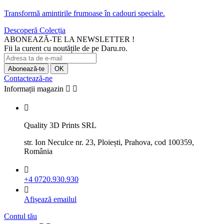
Transformă amintirile frumoase în cadouri speciale.
Descoperă Colecția
ABONEAZĂ-TE LA NEWSLETTER !
Fii la curent cu noutățile de pe Daru.ro.
Contactează-ne
Informații magazin



Quality 3D Prints SRL
str. Ion Neculce nr. 23, Ploiești, Prahova, cod 100359,
România

+4 0720.930.930

Afișează emailul
Contul tău