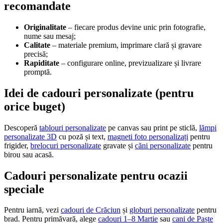
recomandate
Originalitate
– fiecare produs devine unic prin fotografie,
nume sau mesaj;
Calitate
– materiale premium, imprimare clară și gravare
precisă;
Rapiditate
– configurare online, previzualizare și livrare
promptă.
Idei de cadouri personalizate (pentru
orice buget)
Descoperă
tablouri personalizate
pe canvas sau print pe sticlă,
lămpi
personalizate 3D
cu poză și text,
magneti foto personalizați
pentru
frigider,
brelocuri personalizate
gravate și
căni personalizate
pentru
birou sau acasă.
Cadouri personalizate pentru ocazii
speciale
Pentru iarnă, vezi
cadouri de Crăciun
și
globuri personalizate
pentru
brad. Pentru primăvară, alege
cadouri 1–8 Martie
sau
cani de Paște