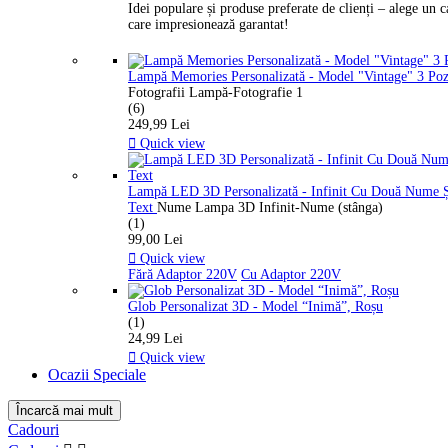
Idei populare și produse preferate de clienți – alege un 
care impresionează garantat!
Lampă Memories Personalizată - Model "Vintage" 3 Po
Fotografii Lampă-Fotografie 1
(6)
249,99 Lei

Quick view
Lampă LED 3D Personalizată - Infinit Cu Două Nume 
Text
Nume Lampa 3D Infinit-Nume (stânga)
(1)
99,00 Lei

Quick view
Fără Adaptor 220V
Cu Adaptor 220V
Glob Personalizat 3D - Model “Inimă”, Roșu
(1)
24,99 Lei

Quick view
Ocazii Speciale
Încarcă mai mult
Ștergeți filtrele
Cadouri
Preț