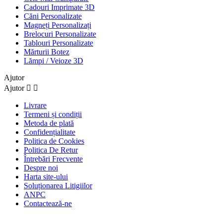
Cadouri Imprimate 3D
Căni Personalizate
Magneți Personalizați
Brelocuri Personalizate
Tablouri Personalizate
Mărturii Botez
Lămpi / Veioze 3D
Ajutor
Ajutor


Livrare
Termeni și condiții
Metoda de plată
Confidențialitate
Politica de Cookies
Politica De Retur
Întrebări Frecvente
Despre noi
Harta site-ului
Soluționarea Litigiilor
ANPC
Contactează-ne