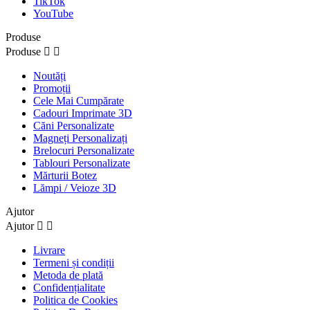
TikTok
YouTube
Produse
Produse


Noutăți
Promoții
Cele Mai Cumpărate
Cadouri Imprimate 3D
Căni Personalizate
Magneți Personalizați
Brelocuri Personalizate
Tablouri Personalizate
Mărturii Botez
Lămpi / Veioze 3D
Ajutor
Ajutor


Livrare
Termeni și condiții
Metoda de plată
Confidențialitate
Politica de Cookies