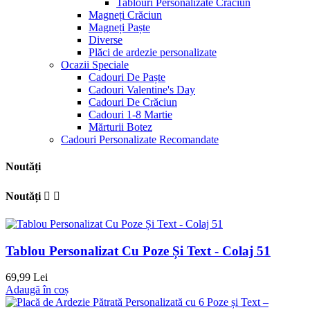
Tablouri Personalizate Crăciun
Magneți Crăciun
Magneți Paște
Diverse
Plăci de ardezie personalizate
Ocazii Speciale
Cadouri De Paște
Cadouri Valentine's Day
Cadouri De Crăciun
Cadouri 1-8 Martie
Mărturii Botez
Cadouri Personalizate Recomandate
Noutăți
Noutăți


Tablou Personalizat Cu Poze Și Text - Colaj 51
69,99 Lei
Adaugă în coș