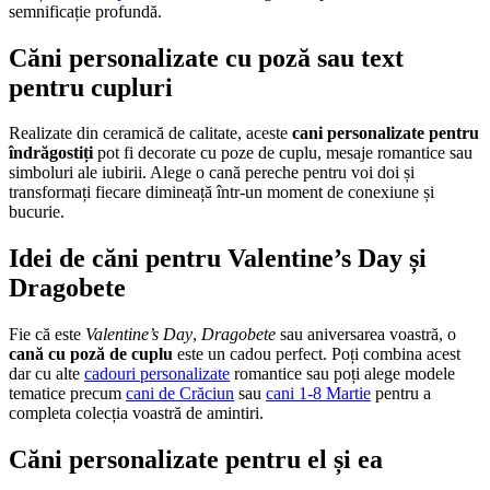
semnificație profundă.
Căni personalizate cu poză sau text
pentru cupluri
Realizate din ceramică de calitate, aceste
cani personalizate pentru
îndrăgostiți
pot fi decorate cu poze de cuplu, mesaje romantice sau
simboluri ale iubirii. Alege o cană pereche pentru voi doi și
transformați fiecare dimineață într-un moment de conexiune și
bucurie.
Idei de căni pentru Valentine’s Day și
Dragobete
Fie că este
Valentine’s Day
,
Dragobete
sau aniversarea voastră, o
cană cu poză de cuplu
este un cadou perfect. Poți combina acest
dar cu alte
cadouri personalizate
romantice sau poți alege modele
tematice precum
cani de Crăciun
sau
cani 1-8 Martie
pentru a
completa colecția voastră de amintiri.
Căni personalizate pentru el și ea