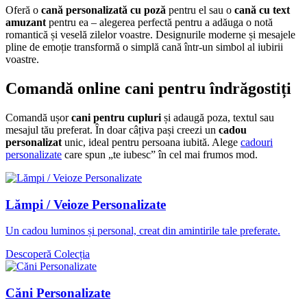
Oferă o
cană personalizată cu poză
pentru el sau o
cană cu text
amuzant
pentru ea – alegerea perfectă pentru a adăuga o notă
romantică și veselă zilelor voastre. Designurile moderne și mesajele
pline de emoție transformă o simplă cană într-un simbol al iubirii
voastre.
Comandă online cani pentru îndrăgostiți
Comandă ușor
cani pentru cupluri
și adaugă poza, textul sau
mesajul tău preferat. În doar câțiva pași creezi un
cadou
personalizat
unic, ideal pentru persoana iubită. Alege
cadouri
personalizate
care spun „te iubesc” în cel mai frumos mod.
Lămpi / Veioze Personalizate
Un cadou luminos și personal, creat din amintirile tale preferate.
Descoperă Colecția
Căni Personalizate