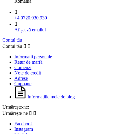
România

+4 0720.930.930

Afișează emailul
Contul tău
Contul tău


Informații personale
Retur de marfă
Comenzi
Note de credit
Adrese
Cupoane
Informațiile mele de blog
Urmărește-ne:
Urmărește-ne


Facebook
Instagram