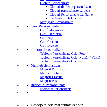
Globuri Personalizate
Globuri din lemn personalizate
Globuri personalizate cu poze
Globuri Personalizate Cu Nume
Set Globuri De Craciun
Mărțișoare Personalizate
Căni Personalizate
Căni Îndrăgostiți
Căni 1-8 Martie
Căni Paște
Căni Crăciun
Căni Diverse
Tablouri Personalizate
Tablouri Personalizate Colaj Foto
Tablouri Personalizate Colaj Număr / Vârstă
Tablouri Personalizate Crăciun
Magneți de Frigider
Magneți Personalizați
Mărturii Botez
Magneți Crăciun
Magneți Paște
Brelocuri Personalizate
Brelocuri Personalizate
Descoperă cele mai căutate cadouri