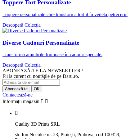
Toppere Tort Personalizate
Toppere personalizate care transformă tortul în vedeta petrecerii.
Descoperă Colecția
Diverse Cadouri Personalizate
Transformă amintirile frumoase în cadouri speciale.
Descoperă Colecția
ABONEAZĂ-TE LA NEWSLETTER !
Fii la curent cu noutățile de pe Daru.ro.
Contactează-ne
Informații magazin



Quality 3D Prints SRL
str. Ion Neculce nr. 23, Ploiești, Prahova, cod 100359,