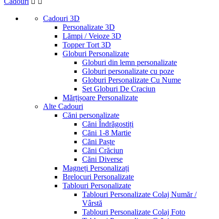
Cadouri


Lei
Lei
Vizualizați produsele a
19
Cadouri 3D
Personalizate 3D
Lămpi / Veioze 3D
Topper Tort 3D
Globuri Personalizate
Globuri din lemn personalizate
Globuri personalizate cu poze
Globuri Personalizate Cu Nume
Set Globuri De Craciun
Mărțișoare Personalizate
Alte Cadouri
Căni personalizate
Căni Îndrăgostiți
Căni 1-8 Martie
Căni Paște
Căni Crăciun
Căni Diverse
Magneți Personalizați
Brelocuri Personalizate
Tablouri Personalizate
Tablouri Personalizate Colaj Număr /
Vârstă
Tablouri Personalizate Colaj Foto