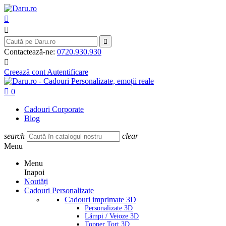



Contactează-ne:
0720.930.930

Creează cont
Autentificare

0
Cadouri Corporate
Blog
search
clear
Menu
Menu
Inapoi
Noutăți
Cadouri Personalizate
Cadouri imprimate 3D
Personalizate 3D
Lămpi / Veioze 3D
Topper Tort 3D