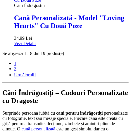
Căni Îndrăgostiți
Cană Personalizată - Model "Loving
Hearts" Cu Două Poze
34,99 Lei
Vezi Detalii
Se afișează 1-18 din 19 produs(e)
1
2
Următorul

Căni Îndrăgostiți – Cadouri Personalizate
cu Dragoste
Surprinde persoana iubită cu
cani pentru îndrăgostiți
personalizate
cu fotografie, text sau mesaje speciale. Fiecare cană este creată cu
grijă pentru a transmite afecțiune, zâmbete și amintiri pline de
emoție. O
cană personalizată
este un gest simplu, dar cu o