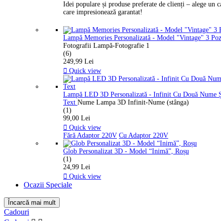
Idei populare și produse preferate de clienți – alege un 
care impresionează garantat!
Lampă Memories Personalizată - Model "Vintage" 3 Po
Fotografii Lampă-Fotografie 1
(6)
249,99 Lei

Quick view
Lampă LED 3D Personalizată - Infinit Cu Două Nume 
Text
Nume Lampa 3D Infinit-Nume (stânga)
(1)
99,00 Lei

Quick view
Fără Adaptor 220V
Cu Adaptor 220V
Glob Personalizat 3D - Model “Inimă”, Roșu
(1)
24,99 Lei

Quick view
Ocazii Speciale
Încarcă mai mult
Ștergeți filtrele
Cadouri
Preț