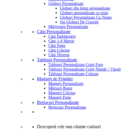
Globuri Personalizate
Globuri din lemn personalizate
Globuri personalizate cu poze
Globuri Personalizate Cu Nume
Set Globuri De Craciun
Mărțișoare Personalizate
Căni Personalizate
Căni Îndrăgostiți
Căni 1-8 Martie
Căni Paște
Căni Crăciun
Căni Diverse
Tablouri Personalizate
Tablouri Personalizate Colaj Foto
Tablouri Personalizate Colaj Număr / Vârstă
Tablouri Personalizate Crăciun
Magneți de Frigider
Magneți Personalizați
Mărturii Botez
Magneți Crăciun
Magneți Paște
Brelocuri Personalizate
Brelocuri Personalizate
Descoperă cele mai căutate cadouri