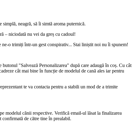
ce simplă, neagră, să îi simtă aroma puternică.
ară – niciodată nu vei da greș cu cadoul!
e-o trimiți într-un gest conspirativ... Stai liniștit noi nu îi spunem!
 pe butonul "Salvează Personalizarea" după care adaugă în coș. Cu cât
adreze cât mai bine în funcție de modelul de cană ales iar pentru
reprezentant te va contacta pentru a stabili un mod de a trimite
pe modelul cănii respective. Verifică email-ul lăsat la finalizarea
confirmată de către tine în prealabil.