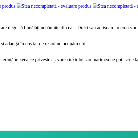
re degustă bunătăți nebănuite din ea... Dulci sau acrișoare, mereu vor f
e și adaugă în coș iar de restul ne ocupăm noi.
eferință în ceea ce privește așezarea textului sau marimea ne poți scrie l