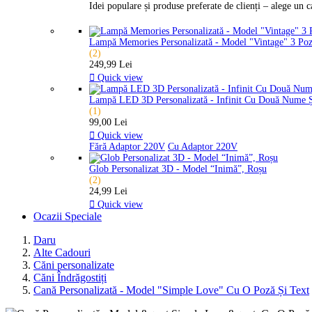
Idei populare și produse preferate de clienți – alege un 
Lampă Memories Personalizată - Model "Vintage" 3 Po
(2)
249,99 Lei

Quick view
Lampă LED 3D Personalizată - Infinit Cu Două Nume 
(1)
99,00 Lei

Quick view
Fără Adaptor 220V
Cu Adaptor 220V
Glob Personalizat 3D - Model “Inimă”, Roșu
(2)
24,99 Lei

Quick view
Ocazii Speciale
Daru
Alte Cadouri
Căni personalizate
Căni Îndrăgostiți
Cană Personalizată - Model "Simple Love" Cu O Poză Și Text