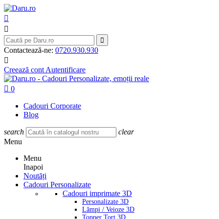



Contactează-ne:
0720.930.930

Creează cont
Autentificare

0
Cadouri Corporate
Blog
search
clear
Menu
Menu
Inapoi
Noutăți
Cadouri Personalizate
Cadouri imprimate 3D
Personalizate 3D
Lămpi / Veioze 3D
Topper Tort 3D