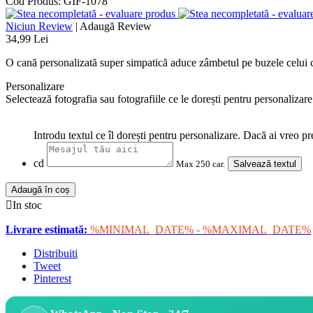
Cod Produs:
GIF-1078
Niciun Review
|
Adaugă Review
34,99 Lei
O cană personalizată super simpatică aduce zâmbetul pe buzele celui ca
Personalizare
Selectează fotografia sau fotografiile ce le dorești pentru personalizar
Introdu textul ce îl dorești pentru personalizare. Dacă ai vreo pr
cd
Max 250 car.
Salvează textul
Adaugă în coș

In stoc
Livrare estimată:
%MINIMAL_DATE% - %MAXIMAL_DATE%
Distribuiti
Tweet
Pinterest