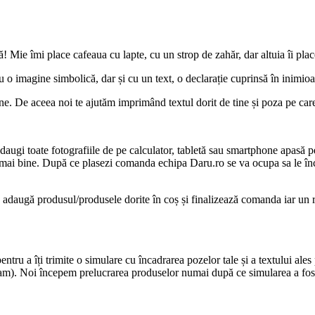
tă! Mie îmi place cafeaua cu lapte, cu un strop de zahăr, dar altuia îi pla
u o imagine simbolică, dar și cu un text, o declarație cuprinsă în inimio
ne. De aceea noi te ajutăm imprimând textul dorit de tine și poza pe care n
daugi toate fotografiile de pe calculator, tabletă sau smartphone apasă
 mai bine. După ce plasezi comanda echipa Daru.ro se va ocupa sa le înc
ijă, adaugă produsul/produsele dorite în coș și finalizează comanda iar un 
ru a îți trimite o simulare cu încadrarea pozelor tale și a textului ales 
pam). Noi începem prelucrarea produselor numai după ce simularea a fost 