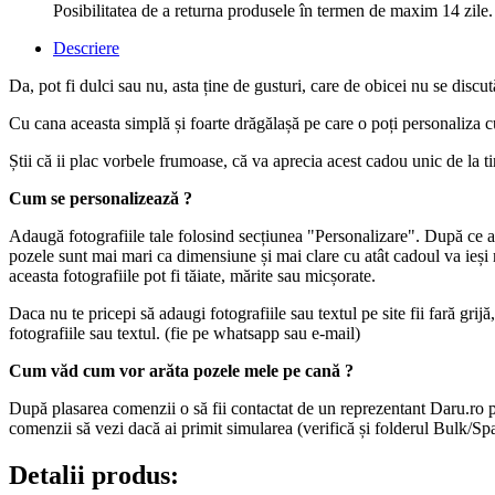
Posibilitatea de a returna produsele în termen de maxim 14 zile.
Descriere
Da, pot fi dulci sau nu, asta ține de gusturi, care de obicei nu se discu
Cu cana aceasta simplă și foarte drăgălașă pe care o poți personaliza c
Știi că ii plac vorbele frumoase, că va aprecia acest cadou unic de la ti
Cum se personalizează ?
Adaugă fotografiile tale folosind secțiunea "Personalizare". După ce a
pozele sunt mai mari ca dimensiune și mai clare cu atât cadoul va ieși
aceasta fotografiile pot fi tăiate, mărite sau micșorate.
Daca nu te pricepi să adaugi fotografiile sau textul pe site fii fară gr
fotografiile sau textul. (fie pe whatsapp sau e-mail)
Cum văd cum vor arăta pozele mele pe cană ?
După plasarea comenzii o să fii contactat de un reprezentant Daru.ro pent
comenzii să vezi dacă ai primit simularea (verifică și folderul Bulk/S
Detalii produs: