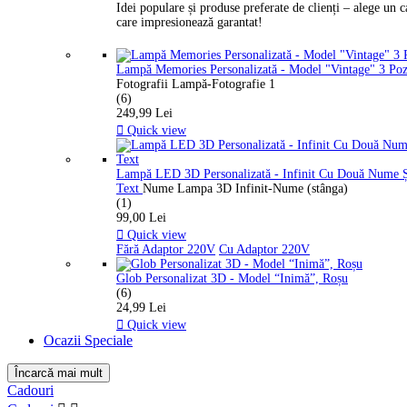
Idei populare și produse preferate de clienți – alege un 
care impresionează garantat!
Lampă Memories Personalizată - Model "Vintage" 3 Po
Fotografii Lampă-Fotografie 1
(6)
249,99 Lei

Quick view
Lampă LED 3D Personalizată - Infinit Cu Două Nume 
Text
Nume Lampa 3D Infinit-Nume (stânga)
(1)
99,00 Lei

Quick view
Fără Adaptor 220V
Cu Adaptor 220V
Glob Personalizat 3D - Model “Inimă”, Roșu
(6)
24,99 Lei

Quick view
Ocazii Speciale
Încarcă mai mult
Ștergeți filtrele
Cadouri
Categorii