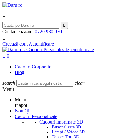



Contactează-ne:
0720.930.930

Creează cont
Autentificare

0
Cadouri Corporate
Blog
search
clear
Menu
Menu
Inapoi
Noutăți
Cadouri Personalizate
Cadouri imprimate 3D
Personalizate 3D
Lămpi / Veioze 3D
Topper Tort 3D