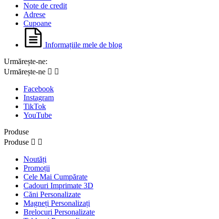
Note de credit
Adrese
Cupoane
Informațiile mele de blog
Urmărește-ne:
Urmărește-ne


Facebook
Instagram
TikTok
YouTube
Produse
Produse


Noutăți
Promoții
Cele Mai Cumpărate
Cadouri Imprimate 3D
Căni Personalizate
Magneți Personalizați
Brelocuri Personalizate