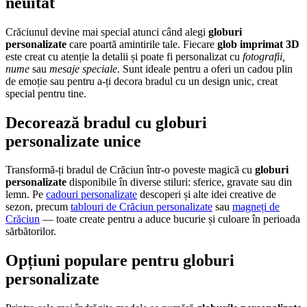
neuitat
Crăciunul devine mai special atunci când alegi
globuri
personalizate
care poartă amintirile tale. Fiecare
glob imprimat 3D
este creat cu atenție la detalii și poate fi personalizat cu
fotografii,
nume
sau
mesaje speciale
. Sunt ideale pentru a oferi un cadou plin
de emoție sau pentru a-ți decora bradul cu un design unic, creat
special pentru tine.
Decorează bradul cu globuri
personalizate unice
Transformă-ți bradul de Crăciun într-o poveste magică cu
globuri
personalizate
disponibile în diverse stiluri: sferice, gravate sau din
lemn. Pe
cadouri personalizate
descoperi și alte idei creative de
sezon, precum
tablouri de Crăciun personalizate
sau
magneți de
Crăciun
— toate create pentru a aduce bucurie și culoare în perioada
sărbătorilor.
Opțiuni populare pentru globuri
personalizate