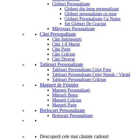
Globuri Personalizate
Globuri din lemn personalizate
Globuri personalizate cu poze
Globuri Personalizate Cu Nume
Set Globuri De Craciun
Mărțișoare Personalizate
Căni Personalizate
Căni Îndrăgostiți
Căni 1-8 Martie
Căni Paște
Căni Crăciun
Căni Diverse
Tablouri Personalizate
Tablouri Personalizate Colaj Foto
Tablouri Personalizate Colaj Număr / Vârstă
Tablouri Personalizate Crăciun
Magneți de Frigider
Magneți Personalizați
Mărturii Botez
Magneți Crăciun
Magneți Paște
Brelocuri Personalizate
Brelocuri Personalizate
Descoperă cele mai căutate cadouri