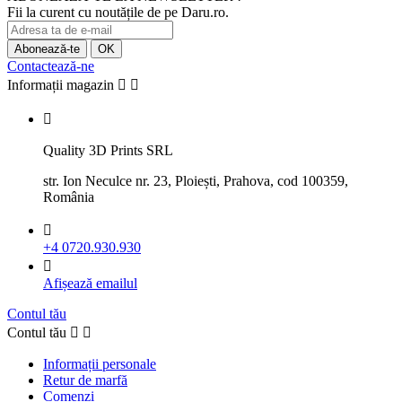
Fii la curent cu noutățile de pe Daru.ro.
Contactează-ne
Informații magazin



Quality 3D Prints SRL
str. Ion Neculce nr. 23, Ploiești, Prahova, cod 100359,
România

+4 0720.930.930

Afișează emailul
Contul tău
Contul tău


Informații personale
Retur de marfă
Comenzi