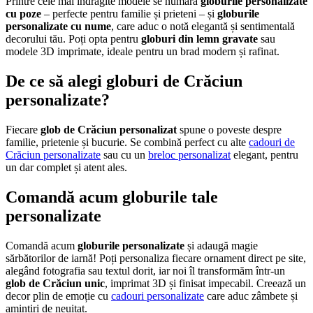
Printre cele mai îndrăgite modele se numără
globurile personalizate
cu poze
– perfecte pentru familie și prieteni – și
globurile
personalizate cu nume
, care aduc o notă elegantă și sentimentală
decorului tău. Poți opta pentru
globuri din lemn gravate
sau
modele 3D imprimate, ideale pentru un brad modern și rafinat.
De ce să alegi globuri de Crăciun
personalizate?
Fiecare
glob de Crăciun personalizat
spune o poveste despre
familie, prietenie și bucurie. Se combină perfect cu alte
cadouri de
Crăciun personalizate
sau cu un
breloc personalizat
elegant, pentru
un dar complet și atent ales.
Comandă acum globurile tale
personalizate
Comandă acum
globurile personalizate
și adaugă magie
sărbătorilor de iarnă! Poți personaliza fiecare ornament direct pe site,
alegând fotografia sau textul dorit, iar noi îl transformăm într-un
glob de Crăciun unic
, imprimat 3D și finisat impecabil. Creează un
decor plin de emoție cu
cadouri personalizate
care aduc zâmbete și
amintiri de neuitat.