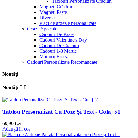
Tablouri Personalizate Crăciun
Magneți Crăciun
Magneți Paște
Diverse
Plăci de ardezie personalizate
Ocazii Speciale
Cadouri De Paște
Cadouri Valentine's Day
Cadouri De Crăciun
Cadouri 1-8 Martie
Mărturii Botez
Cadouri Personalizate Recomandate
Noutăți
Noutăți


Tablou Personalizat Cu Poze Și Text - Colaj 51
69,99 Lei
Adaugă în coș