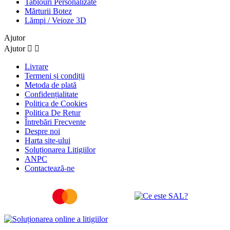
Tablouri Personalizate
Mărturii Botez
Lămpi / Veioze 3D
Ajutor
Ajutor


Livrare
Termeni și condiții
Metoda de plată
Confidențialitate
Politica de Cookies
Politica De Retur
Întrebări Frecvente
Despre noi
Harta site-ului
Soluționarea Litigiilor
ANPC
Contactează-ne