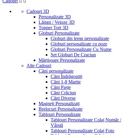
Cadouri


Globuri din lemn personalizate
17
Cadouri 3D
Globuri Personalizate Cu Nume
17
Personalizate 3D
Globuri personalizate cu poze
28
Lămpi / Veioze 3D
Topper Tort 3D
Set Globuri De Craciun
10
Globuri Personalizate
Preț
Globuri din lemn personalizate
Lei
Globuri personalizate cu poze
Lei
Globuri Personalizate Cu Nume
Vizualizați produsele a
45
Set Globuri De Craciun
Mărțișoare Personalizate
Alte Cadouri
Căni personalizate
Căni Îndrăgostiți
Căni 1-8 Martie
Căni Paște
Căni Crăciun
Căni Diverse
Magneți Personalizați
Brelocuri Personalizate
Tablouri Personalizate
Tablouri Personalizate Colaj Număr /
Vârstă
Tablouri Personalizate Colaj Foto