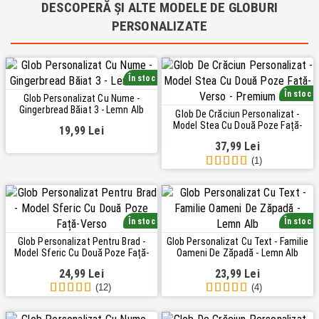
DESCOPERĂ ȘI ALTE MODELE DE GLOBURI
PERSONALIZATE
În stoc
În stoc
Glob Personalizat Cu Nume -
Gingerbread Băiat 3 - Lemn Alb
Glob De Crăciun Personalizat -
Model Stea Cu Două Poze Față-
19,99 Lei
Verso - Premium
37,99 Lei
(1)
În stoc
În stoc
Glob Personalizat Pentru Brad -
Glob Personalizat Cu Text - Familie
Model Sferic Cu Două Poze Față-
Oameni De Zăpadă - Lemn Alb
Verso
24,99 Lei
23,99 Lei
(12)
(4)