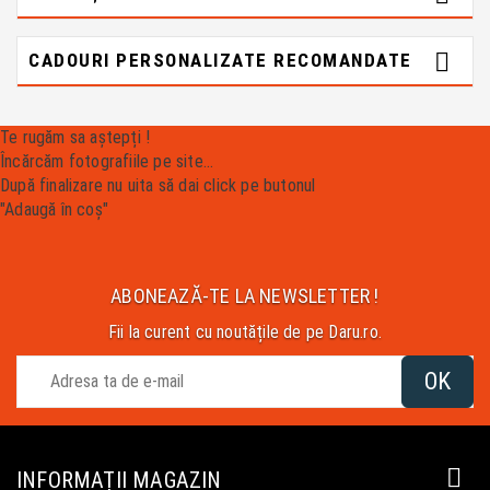

CADOURI PERSONALIZATE RECOMANDATE
Te rugăm sa aștepți !
Încărcăm fotografiile pe site...
După finalizare nu uita să dai click pe butonul
"Adaugă în coș"
ABONEAZĂ-TE LA NEWSLETTER !
Fii la curent cu noutățile de pe Daru.ro.

INFORMAȚII MAGAZIN