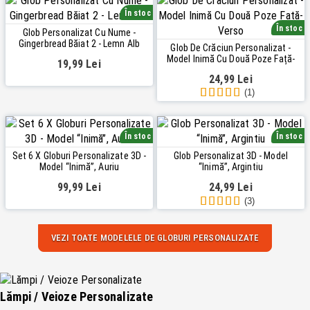
În stoc
În stoc
Glob Personalizat Cu Nume -
Gingerbread Băiat 2 - Lemn Alb
Glob De Crăciun Personalizat -
Model Inimă Cu Două Poze Față-
19,99 Lei
Verso
24,99 Lei
(1)
În stoc
În stoc
Set 6 X Globuri Personalizate 3D -
Glob Personalizat 3D - Model
Model “Inimă”, Auriu
“Inimă”, Argintiu
99,99 Lei
24,99 Lei
(3)
VEZI TOATE MODELELE DE GLOBURI PERSONALIZATE
Lămpi / Veioze Personalizate