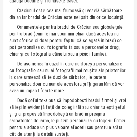
adauga bucurie și frumusețe casei.
Crăciunul este cea mai frumoasă și veselă sărbătoare
din an iar bradul de Crăciun este nelipsit din orice locuință.
Ornamentele pentru bradul de Crăciun sau globulețele
pentru brad (cum le mai spun unii chiar dacă acestea nu
sunt sferice ci doar pentru faptul că se agață în brad) se
pot personaliza cu fotografia ta sau a persoanelor dragi,
chiar și cu fotografia câinelui sau a pisicii familiei.
De asemenea în cazul în care nu dorești personalizare
cu fotografie sau nu ai fotografii mai reușite ale prietenilor
la care urmează să te duci de sărbatori, le putem
personaliza doar cu numele acestora și îți garantăm că vor
avea un impact foarte mare.
Dacă șeful te-a pus să împodobești bradul firmei și vrei
să ieși în evidență față de colegii tăi sau chiar tu ești șeful
și ți-ai propus să împodobești un brad în preajma
sărbătorilor de iarnă, le putem personaliza cu logo-ul firmei
pentru a aduce un plus valoare afacerii sau pentru a arăta
cât de atenți la detalii sunteți.