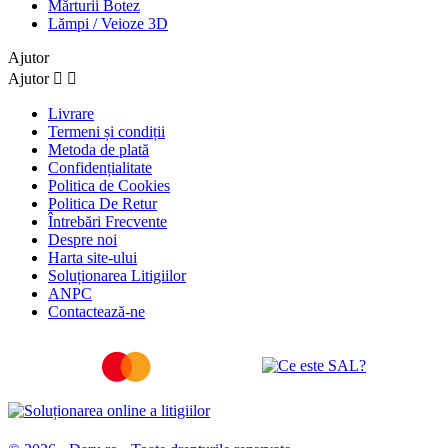
Mărturii Botez
Lămpi / Veioze 3D
Ajutor
Ajutor


Livrare
Termeni și condiții
Metoda de plată
Confidențialitate
Politica de Cookies
Politica De Retur
Întrebări Frecvente
Despre noi
Harta site-ului
Soluționarea Litigiilor
ANPC
Contactează-ne