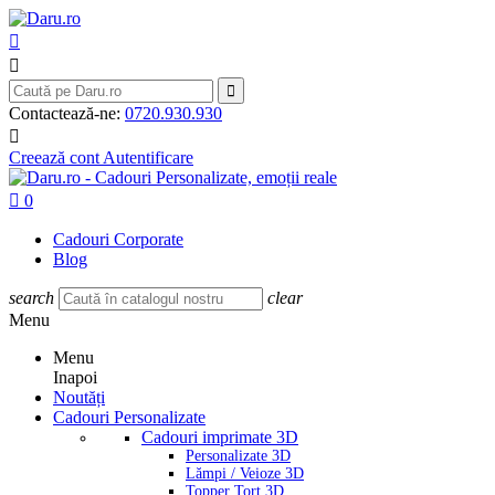



Contactează-ne:
0720.930.930

Creează cont
Autentificare

0
Cadouri Corporate
Blog
search
clear
Menu
Menu
Inapoi
Noutăți
Cadouri Personalizate
Cadouri imprimate 3D
Personalizate 3D
Lămpi / Veioze 3D
Topper Tort 3D