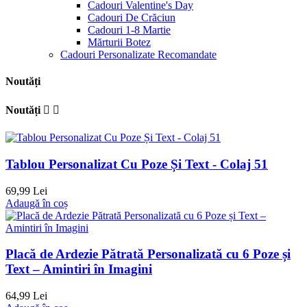
Cadouri Valentine's Day
Cadouri De Crăciun
Cadouri 1-8 Martie
Mărturii Botez
Cadouri Personalizate Recomandate
Noutăți
Noutăți


Tablou Personalizat Cu Poze Și Text - Colaj 51
69,99 Lei
Adaugă în coș
Placă de Ardezie Pătrată Personalizată cu 6 Poze și
Text – Amintiri în Imagini
64,99 Lei