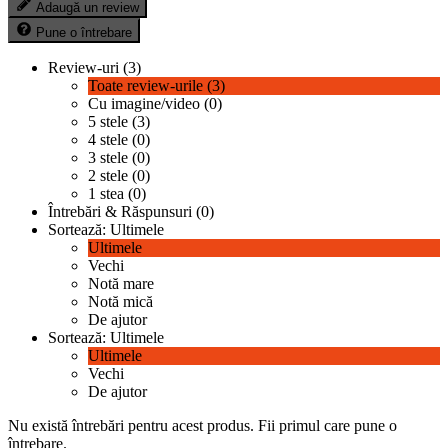
Adaugă un review
Pune o întrebare
Review-uri (3)
Toate review-urile (3)
Cu imagine/video (0)
5 stele (3)
4 stele (0)
3 stele (0)
2 stele (0)
1 stea (0)
Întrebări & Răspunsuri (0)
Sortează:
Ultimele
Ultimele
Vechi
Notă mare
Notă mică
De ajutor
Sortează:
Ultimele
Ultimele
Vechi
De ajutor
Nu există întrebări pentru acest produs.
Fii primul care pune o
întrebare.