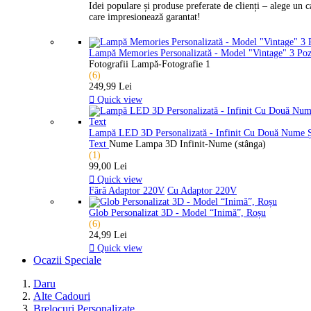
Idei populare și produse preferate de clienți – alege un 
care impresionează garantat!
Lampă Memories Personalizată - Model "Vintage" 3 Po
Fotografii Lampă-Fotografie 1
(6)
249,99 Lei

Quick view
Lampă LED 3D Personalizată - Infinit Cu Două Nume 
Text
Nume Lampa 3D Infinit-Nume (stânga)
(1)
99,00 Lei

Quick view
Fără Adaptor 220V
Cu Adaptor 220V
Glob Personalizat 3D - Model “Inimă”, Roșu
(6)
24,99 Lei

Quick view
Ocazii Speciale
Daru
Alte Cadouri
Brelocuri Personalizate