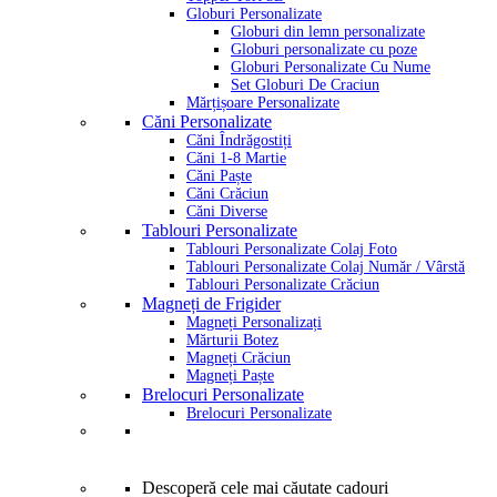
Globuri Personalizate
Globuri din lemn personalizate
Globuri personalizate cu poze
Globuri Personalizate Cu Nume
Set Globuri De Craciun
Mărțișoare Personalizate
Căni Personalizate
Căni Îndrăgostiți
Căni 1-8 Martie
Căni Paște
Căni Crăciun
Căni Diverse
Tablouri Personalizate
Tablouri Personalizate Colaj Foto
Tablouri Personalizate Colaj Număr / Vârstă
Tablouri Personalizate Crăciun
Magneți de Frigider
Magneți Personalizați
Mărturii Botez
Magneți Crăciun
Magneți Paște
Brelocuri Personalizate
Brelocuri Personalizate
Descoperă cele mai căutate cadouri