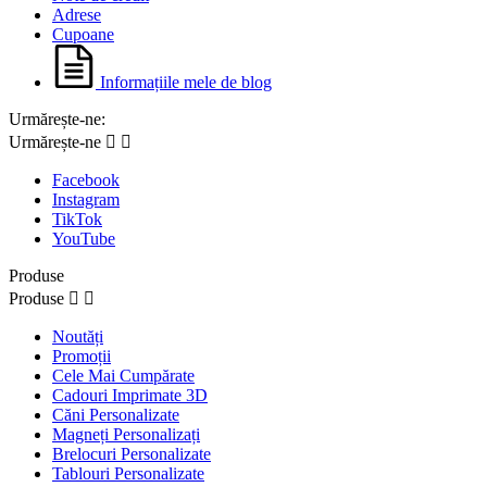
Adrese
Cupoane
Informațiile mele de blog
Urmărește-ne:
Urmărește-ne


Facebook
Instagram
TikTok
YouTube
Produse
Produse


Noutăți
Promoții
Cele Mai Cumpărate
Cadouri Imprimate 3D
Căni Personalizate
Magneți Personalizați
Brelocuri Personalizate
Tablouri Personalizate