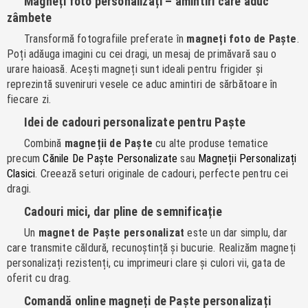
Magneți foto personalizați – amintiri care aduc
zâmbete
Transformă fotografiile preferate în
magneți foto de Paște
.
Poți adăuga imagini cu cei dragi, un mesaj de primăvară sau o
urare haioasă. Acești magneți sunt ideali pentru frigider și
reprezintă suveniruri vesele ce aduc amintiri de sărbătoare în
fiecare zi.
Idei de cadouri personalizate pentru Paște
Combină
magneții de Paște
cu alte produse tematice
precum
Cănile De Paște Personalizate
sau
Magneții Personalizați
Clasici
. Creează seturi originale de cadouri, perfecte pentru cei
dragi.
Cadouri mici, dar pline de semnificație
Un
magnet de Paște personalizat
este un dar simplu, dar
care transmite căldură, recunoștință și bucurie. Realizăm magneți
personalizați rezistenți, cu imprimeuri clare și culori vii, gata de
oferit cu drag.
Comandă online magneți de Paște personalizați