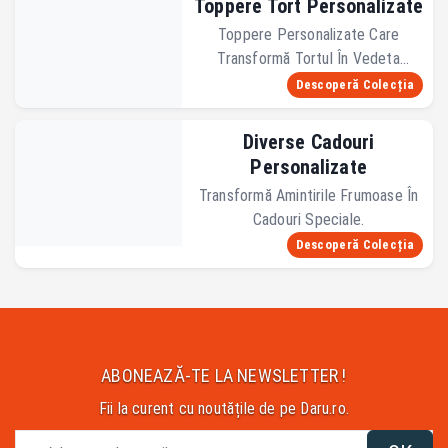
Toppere Tort Personalizate
Toppere Personalizate Care
Transformă Tortul În Vedeta
Petrecerii.
Descoperă Colecția
Diverse Cadouri
Personalizate
Transformă Amintirile Frumoase În
Cadouri Speciale.
Descoperă Colecția
ABONEAZĂ-TE LA NEWSLETTER !
Fii la curent cu noutățile de pe Daru.ro.