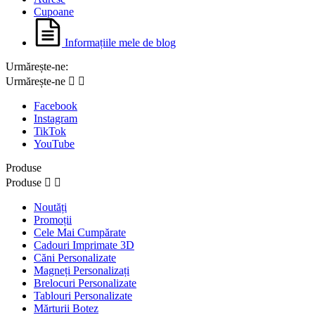
Cupoane
Informațiile mele de blog
Urmărește-ne:
Urmărește-ne


Facebook
Instagram
TikTok
YouTube
Produse
Produse


Noutăți
Promoții
Cele Mai Cumpărate
Cadouri Imprimate 3D
Căni Personalizate
Magneți Personalizați
Brelocuri Personalizate
Tablouri Personalizate
Mărturii Botez