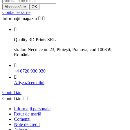
Contactează-ne
Informații magazin



Quality 3D Prints SRL
str. Ion Neculce nr. 23, Ploiești, Prahova, cod 100359,
România

+4 0720.930.930

Afișează emailul
Contul tău
Contul tău


Informații personale
Retur de marfă
Comenzi
Note de credit
Adrese