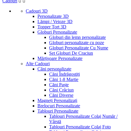
Cadouri


Cadouri 1-8 Martie
19
Cadouri 3D
Cadouri De Crăciun
86
Personalizate 3D
Cadouri De Paște
46
Lămpi / Veioze 3D
Topper Tort 3D
Cadouri Valentine's Day
23
Globuri Personalizate
Mărturii Botez
47
Globuri din lemn personalizate
Globuri personalizate cu poze
Preț
Globuri Personalizate Cu Nume
Lei
Lei
Set Globuri De Craciun
Vizualizați produsele a
188
Mărțișoare Personalizate
Alte Cadouri
Căni personalizate
Căni Îndrăgostiți
Căni 1-8 Martie
Căni Paște
Căni Crăciun
Căni Diverse
Magneți Personalizați
Brelocuri Personalizate
Tablouri Personalizate
Tablouri Personalizate Colaj Număr /
Vârstă
Tablouri Personalizate Colaj Foto