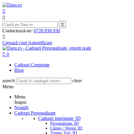



Contactează-ne:
0720.930.930

Creează cont
Autentificare

0
Cadouri Corporate
Blog
search
clear
Menu
Menu
Inapoi
Noutăți
Cadouri Personalizate
Cadouri imprimate 3D
Personalizate 3D
Lămpi / Veioze 3D
Topper Tort 3D