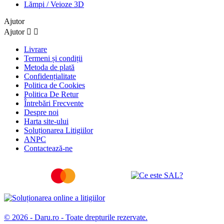
Lămpi / Veioze 3D
Ajutor
Ajutor


Livrare
Termeni și condiții
Metoda de plată
Confidențialitate
Politica de Cookies
Politica De Retur
Întrebări Frecvente
Despre noi
Harta site-ului
Soluționarea Litigiilor
ANPC
Contactează-ne
© 2026 - Daru.ro - Toate drepturile rezervate.