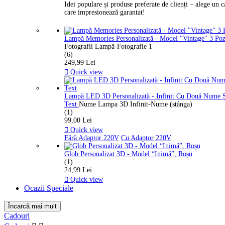
Idei populare și produse preferate de clienți – alege un 
care impresionează garantat!
Lampă Memories Personalizată - Model "Vintage" 3 Po
Fotografii Lampă-Fotografie 1
(6)
249,99 Lei

Quick view
Lampă LED 3D Personalizată - Infinit Cu Două Nume 
Text
Nume Lampa 3D Infinit-Nume (stânga)
(1)
99,00 Lei

Quick view
Fără Adaptor 220V
Cu Adaptor 220V
Glob Personalizat 3D - Model “Inimă”, Roșu
(1)
24,99 Lei

Quick view
Ocazii Speciale
Încarcă mai mult
Ștergeți filtrele
Cadouri
Categorii