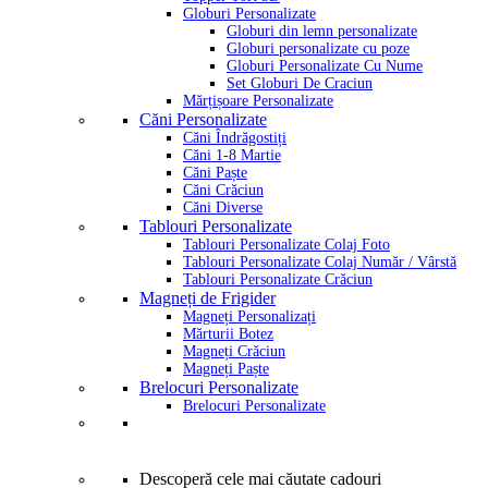
Globuri Personalizate
Globuri din lemn personalizate
Globuri personalizate cu poze
Globuri Personalizate Cu Nume
Set Globuri De Craciun
Mărțișoare Personalizate
Căni Personalizate
Căni Îndrăgostiți
Căni 1-8 Martie
Căni Paște
Căni Crăciun
Căni Diverse
Tablouri Personalizate
Tablouri Personalizate Colaj Foto
Tablouri Personalizate Colaj Număr / Vârstă
Tablouri Personalizate Crăciun
Magneți de Frigider
Magneți Personalizați
Mărturii Botez
Magneți Crăciun
Magneți Paște
Brelocuri Personalizate
Brelocuri Personalizate
Descoperă cele mai căutate cadouri