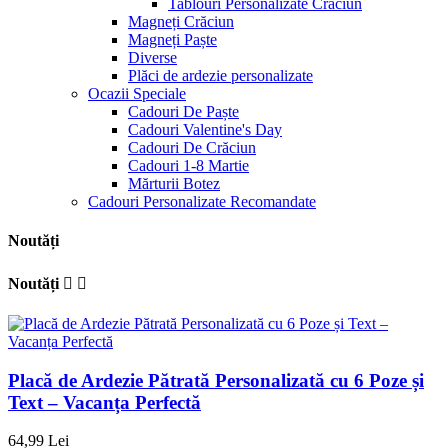
Tablouri Personalizate Crăciun
Magneți Crăciun
Magneți Paște
Diverse
Plăci de ardezie personalizate
Ocazii Speciale
Cadouri De Paște
Cadouri Valentine's Day
Cadouri De Crăciun
Cadouri 1-8 Martie
Mărturii Botez
Cadouri Personalizate Recomandate
Noutăți
Noutăți


Placă de Ardezie Pătrată Personalizată cu 6 Poze și
Text – Vacanța Perfectă
64,99 Lei