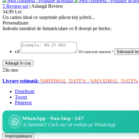
5 Review-uri
|
Adaugă Review
34,99 Lei
Un cadou ideal ce surprinde plăcut toți șoferii...
Personalizare
Indrodu numărul de înmatriculare ce îl dorești pe breloc.
cd
10 caractere maxim !
Salvează tex
Adaugă în coș

In stoc
Livrare estimată:
%MINIMAL_DATE% - %MAXIMAL_DATE%
Distribuiti
Tweet
Pinterest
WhatsApp · Non-Stop · 24/7
Ai întrebări? Click aici să vorbim pe WhatsApp