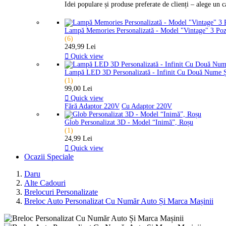
Idei populare și produse preferate de clienți – alege un 
Lampă Memories Personalizată - Model "Vintage" 3 Po
(6)
249,99 Lei

Quick view
Lampă LED 3D Personalizată - Infinit Cu Două Nume 
(1)
99,00 Lei

Quick view
Fără Adaptor 220V
Cu Adaptor 220V
Glob Personalizat 3D - Model “Inimă”, Roșu
(1)
24,99 Lei

Quick view
Ocazii Speciale
Daru
Alte Cadouri
Brelocuri Personalizate
Breloc Auto Personalizat Cu Număr Auto Și Marca Mașinii