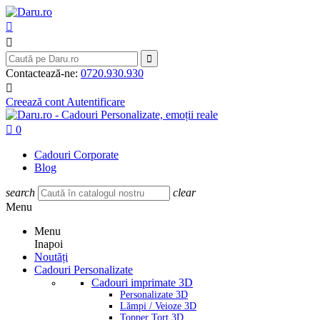



Contactează-ne:
0720.930.930

Creează cont
Autentificare

0
Cadouri Corporate
Blog
search
clear
Menu
Menu
Inapoi
Noutăți
Cadouri Personalizate
Cadouri imprimate 3D
Personalizate 3D
Lămpi / Veioze 3D
Topper Tort 3D