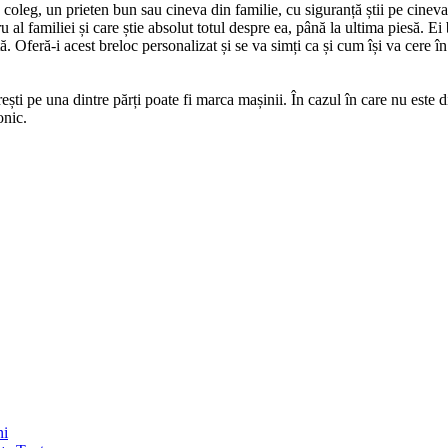
n coleg, un prieten bun sau cineva din familie, cu siguranță știi pe cinev
l familiei și care știe absolut totul despre ea, până la ultima piesă. Ei 
ă. Oferă-i acest breloc personalizat și se va simți ca și cum își va cere î
ești pe una dintre părți poate fi marca mașinii. În cazul în care nu este
fonic.
ni