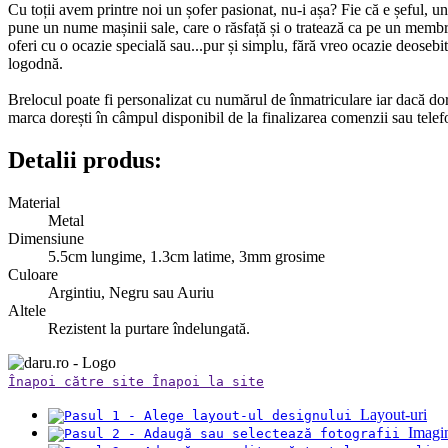
Cu toții avem printre noi un șofer pasionat, nu-i așa? Fie că e șeful, u
pune un nume mașinii sale, care o răsfață și o tratează ca pe un membru a
oferi cu o ocazie specială sau...pur și simplu, fără vreo ocazie deosebit
logodnă.
Brelocul poate fi personalizat cu numărul de înmatriculare iar dacă dor
marca dorești în câmpul disponibil de la finalizarea comenzii sau tele
Detalii produs:
Material
Metal
Dimensiune
5.5cm lungime, 1.3cm latime, 3mm grosime
Culoare
Argintiu, Negru sau Auriu
Altele
Rezistent la purtare îndelungată.
Înapoi către site
Înapoi la site
Layout-uri
Imagi