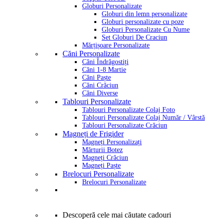
Globuri Personalizate
Globuri din lemn personalizate
Globuri personalizate cu poze
Globuri Personalizate Cu Nume
Set Globuri De Craciun
Mărțișoare Personalizate
Căni Personalizate
Căni Îndrăgostiți
Căni 1-8 Martie
Căni Paște
Căni Crăciun
Căni Diverse
Tablouri Personalizate
Tablouri Personalizate Colaj Foto
Tablouri Personalizate Colaj Număr / Vârstă
Tablouri Personalizate Crăciun
Magneți de Frigider
Magneți Personalizați
Mărturii Botez
Magneți Crăciun
Magneți Paște
Brelocuri Personalizate
Brelocuri Personalizate
Descoperă cele mai căutate cadouri