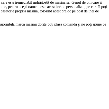
a care este iremediabil îndrăgostit de mașina sa. Genul de om care îi
bine, pentru acești oameni este acest breloc personalizat, pe care îl poți
n căsătorie propria mașină, folosind acest breloc pe post de inel de
 disponibilă marca mașinii dorite poți plasa comanda și ne poți spune ce