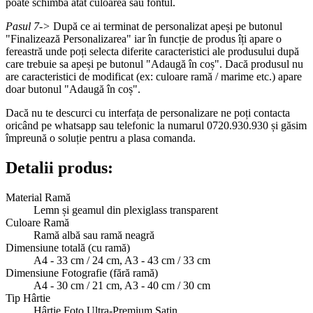
poate schimba atât culoarea sau fontul.
Pasul 7->
După ce ai terminat de personalizat apeși pe butonul
"Finalizează Personalizarea" iar în funcție de produs îți apare o
fereastră unde poți selecta diferite caracteristici ale produsului după
care trebuie sa apeși pe butonul "Adaugă în coș". Dacă produsul nu
are caracteristici de modificat (ex: culoare ramă / marime etc.) apare
doar butonul "Adaugă în coș".
Dacă nu te descurci cu interfața de personalizare ne poți contacta
oricând pe whatsapp sau telefonic la numarul 0720.930.930 și găsim
împreună o soluție pentru a plasa comanda.
Detalii produs:
Material Ramă
Lemn și geamul din plexiglass transparent
Culoare Ramă
Ramă albă sau ramă neagră
Dimensiune totală (cu ramă)
A4 - 33 cm / 24 cm, A3 - 43 cm / 33 cm
Dimensiune Fotografie (fără ramă)
A4 - 30 cm / 21 cm, A3 - 40 cm / 30 cm
Tip Hârtie
Hârtie Foto Ultra-Premium Satin