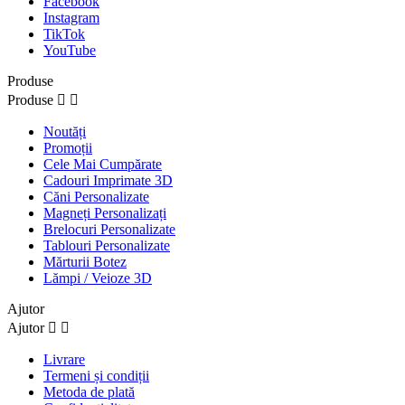
Facebook
Instagram
TikTok
YouTube
Produse
Produse


Noutăți
Promoții
Cele Mai Cumpărate
Cadouri Imprimate 3D
Căni Personalizate
Magneți Personalizați
Brelocuri Personalizate
Tablouri Personalizate
Mărturii Botez
Lămpi / Veioze 3D
Ajutor
Ajutor


Livrare
Termeni și condiții
Metoda de plată