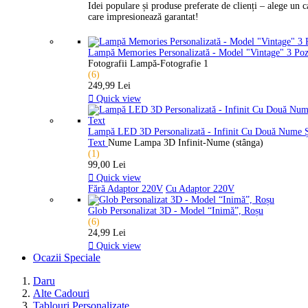
Idei populare și produse preferate de clienți – alege un 
care impresionează garantat!
Lampă Memories Personalizată - Model "Vintage" 3 Po
Fotografii Lampă-Fotografie 1
(6)
249,99 Lei

Quick view
Lampă LED 3D Personalizată - Infinit Cu Două Nume 
Text
Nume Lampa 3D Infinit-Nume (stânga)
(1)
99,00 Lei

Quick view
Fără Adaptor 220V
Cu Adaptor 220V
Glob Personalizat 3D - Model “Inimă”, Roșu
(6)
24,99 Lei

Quick view
Ocazii Speciale
Daru
Alte Cadouri
Tablouri Personalizate