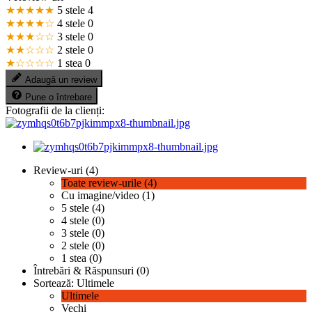
★★★★★
5 stele
4
★★★★☆
4 stele
0
★★★☆☆
3 stele
0
★★☆☆☆
2 stele
0
★☆☆☆☆
1 stea
0
Adaugă un review
Pune o întrebare
Fotografii de la clienți:
Review-uri (4)
Toate review-urile (4)
Cu imagine/video (1)
5 stele (4)
4 stele (0)
3 stele (0)
2 stele (0)
1 stea (0)
Întrebări & Răspunsuri (0)
Sortează:
Ultimele
Ultimele
Vechi