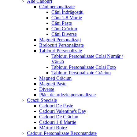
Alte Cadouri
Căni personalizate
Căni Îndrăgostiți
Căni 1-8 Martie
Căni Paște
Căni Crăciun
Căni Diverse
Magneți Personalizați
Brelocuri Personalizate
Tablouri Personalizate
Tablouri Personalizate Colaj Număr /
Vârstă
Tablouri Personalizate Colaj Foto
Tablouri Personalizate Crăciun
Magneți Crăciun
Magneți Paște
Diverse
Plăci de ardezie personalizate
Ocazii Speciale
Cadouri De Paște
Cadouri Valentine's Day
Cadouri De Crăciun
Cadouri 1-8 Martie
Mărturii Botez
Cadouri Personalizate Recomandate