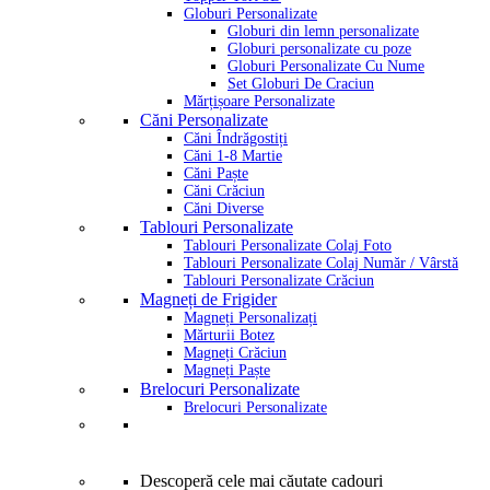
Globuri Personalizate
Globuri din lemn personalizate
Globuri personalizate cu poze
Globuri Personalizate Cu Nume
Set Globuri De Craciun
Mărțișoare Personalizate
Căni Personalizate
Căni Îndrăgostiți
Căni 1-8 Martie
Căni Paște
Căni Crăciun
Căni Diverse
Tablouri Personalizate
Tablouri Personalizate Colaj Foto
Tablouri Personalizate Colaj Număr / Vârstă
Tablouri Personalizate Crăciun
Magneți de Frigider
Magneți Personalizați
Mărturii Botez
Magneți Crăciun
Magneți Paște
Brelocuri Personalizate
Brelocuri Personalizate
Descoperă cele mai căutate cadouri