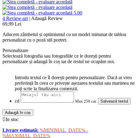
5.00
4 Review-uri
|
Adaugă Review
69,99 Lei
Aducem zâmbetul și optimismul cu un model minunat de tablou
personalizat cu o poză stil portret.
Personalizare
Selectează fotografia sau fotografiile ce le dorești pentru
personalizare și adaugă în coș iar de restul ne ocupăm noi.
Introdu textul ce îl dorești pentru personalizare. Dacă ai vreo
preferință în ceea ce privește așezarea textului sau marimea ne
poți scrie la finalizarea comenzii.
cd
Max 250 car.
Salvează textul
Adaugă în coș

In stoc
Livrare estimată:
%MINIMAL_DATE% -
%MAXIMAL_DATE%