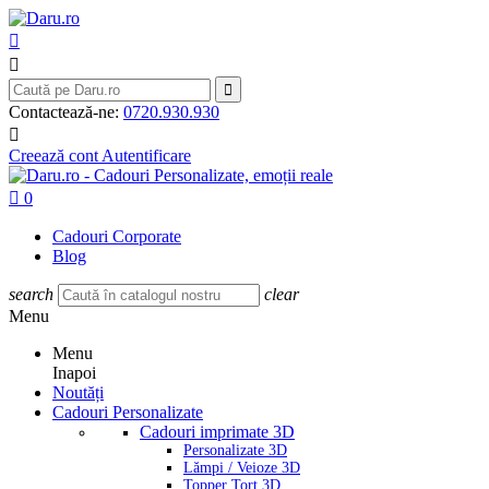



Contactează-ne:
0720.930.930

Creează cont
Autentificare

0
Cadouri Corporate
Blog
search
clear
Menu
Menu
Inapoi
Noutăți
Cadouri Personalizate
Cadouri imprimate 3D
Personalizate 3D
Lămpi / Veioze 3D
Topper Tort 3D