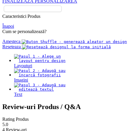
FINALIZEAZĂ PERSONALIZAREA
Caracteristici Produs
Înapoi
Cum se personalizează?
Amesteca
Reseteaza
Layouturi
Imagini
Text
Review-uri Produs / Q&A
Rating Produs
5.0
4 Review-uri