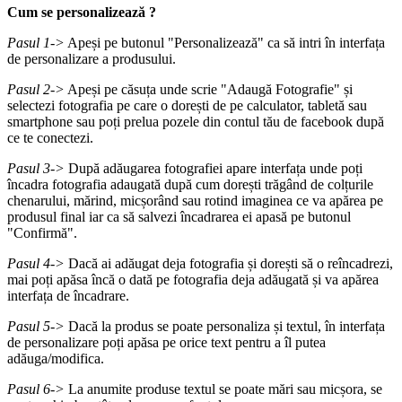
Cum se personalizează ?
Pasul 1->
Apeși pe butonul "Personalizează" ca să intri în interfața
de personalizare a produsului.
Pasul 2->
Apeși pe căsuța unde scrie "Adaugă Fotografie" și
selectezi fotografia pe care o dorești de pe calculator, tabletă sau
smartphone sau poți prelua pozele din contul tău de facebook după
ce te conectezi.
Pasul 3->
După adăugarea fotografiei apare interfața unde poți
încadra fotografia adaugată după cum dorești trăgând de colțurile
chenarului, mărind, micșorând sau rotind imaginea ce va apărea pe
produsul final iar ca să salvezi încadrarea ei apasă pe butonul
"Confirmă".
Pasul 4->
Dacă ai adăugat deja fotografia și dorești să o reîncadrezi,
mai poți apăsa încă o dată pe fotografia deja adăugată și va apărea
interfața de încadrare.
Pasul 5->
Dacă la produs se poate personaliza și textul, în interfața
de personalizare poți apăsa pe orice text pentru a îl putea
adăuga/modifica.
Pasul 6->
La anumite produse textul se poate mări sau micșora, se