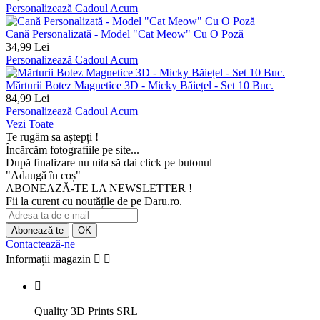
Personalizează Cadoul Acum
Cană Personalizată - Model "Cat Meow" Cu O Poză
34,99 Lei
Personalizează Cadoul Acum
Mărturii Botez Magnetice 3D - Micky Băiețel - Set 10 Buc.
84,99 Lei
Personalizează Cadoul Acum
Vezi Toate
Te rugăm sa aștepți !
Încărcăm fotografiile pe site...
După finalizare nu uita să dai click pe butonul
"Adaugă în coș"
ABONEAZĂ-TE LA NEWSLETTER !
Fii la curent cu noutățile de pe Daru.ro.
Contactează-ne
Informații magazin



Quality 3D Prints SRL