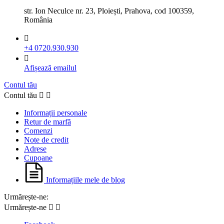
str. Ion Neculce nr. 23, Ploiești, Prahova, cod 100359,
România

+4 0720.930.930

Afișează emailul
Contul tău
Contul tău


Informații personale
Retur de marfă
Comenzi
Note de credit
Adrese
Cupoane
Informațiile mele de blog
Urmărește-ne:
Urmărește-ne

