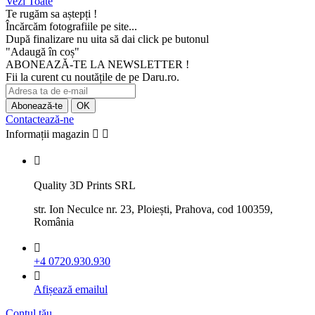
Vezi Toate
Te rugăm sa aștepți !
Încărcăm fotografiile pe site...
După finalizare nu uita să dai click pe butonul
"Adaugă în coș"
ABONEAZĂ-TE LA NEWSLETTER !
Fii la curent cu noutățile de pe Daru.ro.
Contactează-ne
Informații magazin



Quality 3D Prints SRL
str. Ion Neculce nr. 23, Ploiești, Prahova, cod 100359,
România

+4 0720.930.930

Afișează emailul
Contul tău