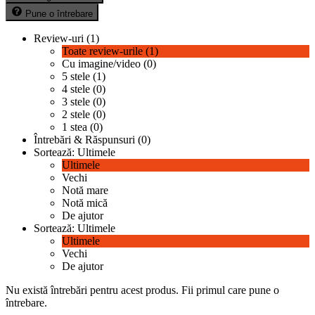
Pune o întrebare
Review-uri (1)
Toate review-urile (1)
Cu imagine/video (0)
5 stele (1)
4 stele (0)
3 stele (0)
2 stele (0)
1 stea (0)
Întrebări & Răspunsuri (0)
Sortează:
Ultimele
Ultimele
Vechi
Notă mare
Notă mică
De ajutor
Sortează:
Ultimele
Ultimele
Vechi
De ajutor
Nu există întrebări pentru acest produs.
Fii primul care pune o
întrebare.