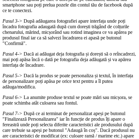
smartphone sau poți prelua pozele din contul tău de facebook după
ce te conectezi.
Pasul 3->
După adăugarea fotografiei apare interfața unde poți
încadra fotografia adaugată după cum dorești trăgând de colțurile
chenarului, mărind, micșorând sau rotind imaginea ce va apărea pe
produsul final iar ca să salvezi încadrarea ei apasă pe butonul
"Confirmă".
Pasul 4->
Dacă ai adăugat deja fotografia și dorești să o reîncadrezi,
mai poți apăsa încă o dată pe fotografia deja adăugată și va apărea
interfața de încadrare.
Pasul 5->
Dacă la produs se poate personaliza și textul, în interfața
de personalizare poți apăsa pe orice text pentru a îl putea
adăuga/modifica.
Pasul 6->
La anumite produse textul se poate mări sau micșora, se
poate schimba atât culoarea sau fontul.
Pasul 7->
După ce ai terminat de personalizat apeși pe butonul
"Finalizează Personalizarea" iar în funcție de produs îți apare o
fereastră unde poți selecta diferite caracteristici ale produsului după
care trebuie sa apeși pe butonul "Adaugă în coș". Dacă produsul nu
are caracteristici de modificat (ex: culoare ramă / marime etc.) apare