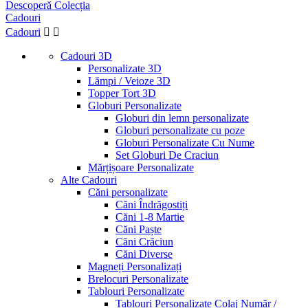
Descoperă Colecția
Cadouri
Cadouri


Cadouri 3D
Personalizate 3D
Lămpi / Veioze 3D
Topper Tort 3D
Globuri Personalizate
Globuri din lemn personalizate
Globuri personalizate cu poze
Globuri Personalizate Cu Nume
Set Globuri De Craciun
Mărțișoare Personalizate
Alte Cadouri
Căni personalizate
Căni Îndrăgostiți
Căni 1-8 Martie
Căni Paște
Căni Crăciun
Căni Diverse
Magneți Personalizați
Brelocuri Personalizate
Tablouri Personalizate
Tablouri Personalizate Colaj Număr /