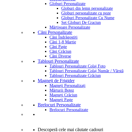
Globuri Personalizate
Globuri din lemn personalizate
Globuri personalizate cu poze
Globuri Personalizate Cu Nume
Set Globuri De Craciun
Mărțișoare Personalizate
Căni Personalizate
Căni Îndrăgostiți
Căni 1-8 Martie
Căni Paște
Căni Crăciun
Căni Diverse
Tablouri Personalizate
Tablouri Personalizate Colaj Foto
Tablouri Personalizate Colaj Număr / Vârstă
Tablouri Personalizate Crăciun
Magneți de Frigider
Magneți Personalizați
Mărturii Botez
Magneți Crăciun
Magneți Paște
Brelocuri Personalizate
Brelocuri Personalizate
Descoperă cele mai căutate cadouri