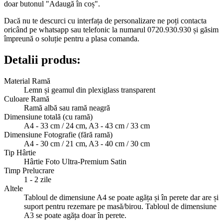
doar butonul "Adaugă în coș".
Dacă nu te descurci cu interfața de personalizare ne poți contacta
oricând pe whatsapp sau telefonic la numarul 0720.930.930 și găsim
împreună o soluție pentru a plasa comanda.
Detalii produs:
Material Ramă
Lemn și geamul din plexiglass transparent
Culoare Ramă
Ramă albă sau ramă neagră
Dimensiune totală (cu ramă)
A4 - 33 cm / 24 cm, A3 - 43 cm / 33 cm
Dimensiune Fotografie (fără ramă)
A4 - 30 cm / 21 cm, A3 - 40 cm / 30 cm
Tip Hârtie
Hârtie Foto Ultra-Premium Satin
Timp Prelucrare
1 - 2 zile
Altele
Tabloul de dimensiune A4 se poate agăța și în perete dar are și
suport pentru rezemare pe masă/birou. Tabloul de dimensiune
A3 se poate agăța doar în perete.