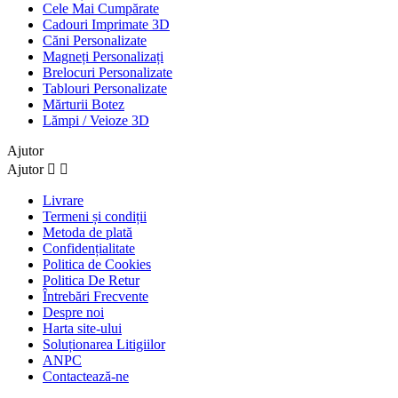
Cele Mai Cumpărate
Cadouri Imprimate 3D
Căni Personalizate
Magneți Personalizați
Brelocuri Personalizate
Tablouri Personalizate
Mărturii Botez
Lămpi / Veioze 3D
Ajutor
Ajutor


Livrare
Termeni și condiții
Metoda de plată
Confidențialitate
Politica de Cookies
Politica De Retur
Întrebări Frecvente
Despre noi
Harta site-ului
Soluționarea Litigiilor
ANPC
Contactează-ne