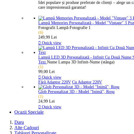
Idei populare și produse preferate de clienți – alege un 
care impresionează garantat!
Lampă Memories Personalizată - Model "Vintage" 3 Po
Fotografii Lampă-Fotografie 1
(6)
249,99 Lei

Quick view
Lampă LED 3D Personalizată - Infinit Cu Două Nume 
Text
Nume Lampa 3D Infinit-Nume (stânga)
(1)
99,00 Lei

Quick view
Fără Adaptor 220V
Cu Adaptor 220V
Glob Personalizat 3D - Model “Inimă”, Roșu
(1)
24,99 Lei

Quick view
Ocazii Speciale
Daru
Alte Cadouri
Tablouri Personalizate