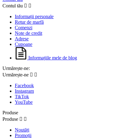
Contul tău


Informații personale
Retur de marfă
Comenzi
Note de credit
Adrese
Cupoane
Informațiile mele de blog
Urmărește-ne:
Urmărește-ne


Facebook
Instagram
TikTok
YouTube
Produse
Produse


Noutăți
Promoții