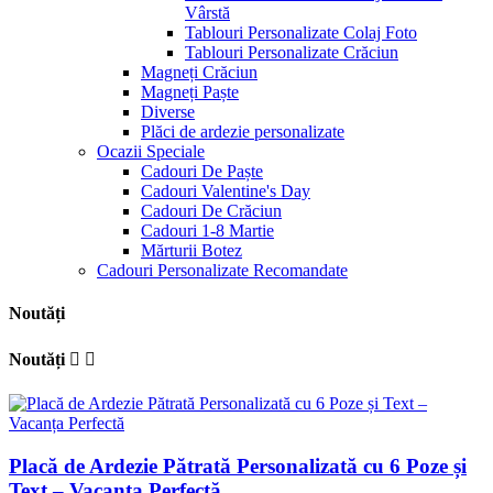
Vârstă
Tablouri Personalizate Colaj Foto
Tablouri Personalizate Crăciun
Magneți Crăciun
Magneți Paște
Diverse
Plăci de ardezie personalizate
Ocazii Speciale
Cadouri De Paște
Cadouri Valentine's Day
Cadouri De Crăciun
Cadouri 1-8 Martie
Mărturii Botez
Cadouri Personalizate Recomandate
Noutăți
Noutăți


Placă de Ardezie Pătrată Personalizată cu 6 Poze și
Text – Vacanța Perfectă