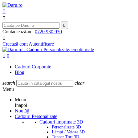



Contactează-ne:
0720.930.930

Creează cont
Autentificare

0
Cadouri Corporate
Blog
search
clear
Menu
Menu
Inapoi
Noutăți
Cadouri Personalizate
Cadouri imprimate 3D
Personalizate 3D
Lămpi / Veioze 3D
Topper Tort 3D