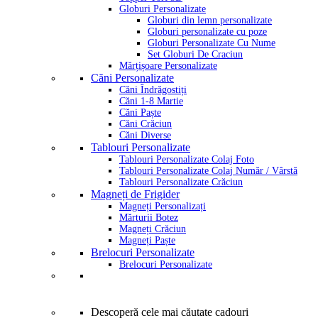
Globuri Personalizate
Globuri din lemn personalizate
Globuri personalizate cu poze
Globuri Personalizate Cu Nume
Set Globuri De Craciun
Mărțișoare Personalizate
Căni Personalizate
Căni Îndrăgostiți
Căni 1-8 Martie
Căni Paște
Căni Crăciun
Căni Diverse
Tablouri Personalizate
Tablouri Personalizate Colaj Foto
Tablouri Personalizate Colaj Număr / Vârstă
Tablouri Personalizate Crăciun
Magneți de Frigider
Magneți Personalizați
Mărturii Botez
Magneți Crăciun
Magneți Paște
Brelocuri Personalizate
Brelocuri Personalizate
Descoperă cele mai căutate cadouri