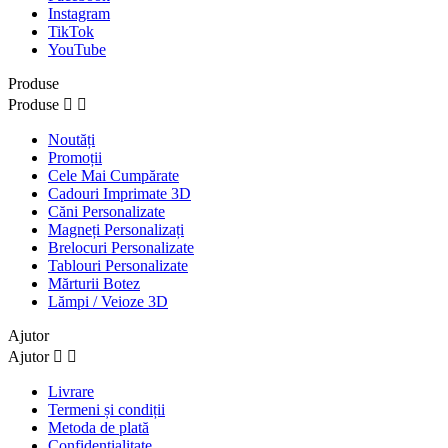
Instagram
TikTok
YouTube
Produse
Produse


Noutăți
Promoții
Cele Mai Cumpărate
Cadouri Imprimate 3D
Căni Personalizate
Magneți Personalizați
Brelocuri Personalizate
Tablouri Personalizate
Mărturii Botez
Lămpi / Veioze 3D
Ajutor
Ajutor


Livrare
Termeni și condiții
Metoda de plată
Confidențialitate