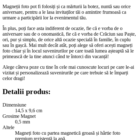
Magneții foto pot fi folosiți și ca mărturii la botez, nuntă sau orice
aniversare, pentru a le lasa invitaților tăi o amintire frumoasă ca
urmare a participării lor la evenimentul tău.
În plus, poți face asta indiferent de ocazie, fie că e vorba de o
aniversare sau de o onomastică, fie că e vorba de Crăciun sau Paște,
ori, pur și simplu, de orice altă ocazie specială în familie, în cuplu
sau în gașcă. Mai mult decât atât, poți alege să oferi acești magneți
foto chiar și în locul suvenirurilor pe care toată lumea așteaptă să le
primească de la tine atunci când te întorci din vacanță!
Alege câteva poze cu tine în cele mai cunoscute locuri pe care le-ai
vizitat și personalizează suvenirurile pe care trebuie să le împarți
celor dragi!
Detalii produs:
Dimensiune
14,5 x 9,6 cm
Grosime Magnet
0,5 mm
Altele
Magneți foto cu partea magnetică groasă și hârtie foto
premium rezistentă la apă.