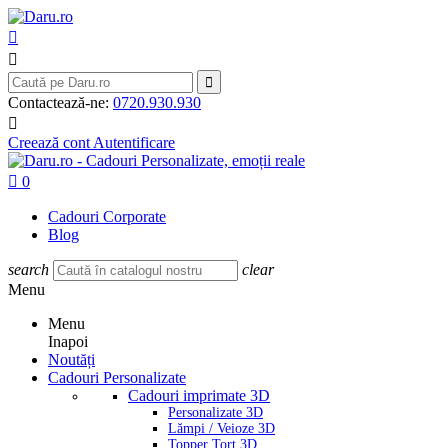



Contactează-ne:
0720.930.930

Creează cont
Autentificare

0
Cadouri Corporate
Blog
search
clear
Menu
Menu
Inapoi
Noutăți
Cadouri Personalizate
Cadouri imprimate 3D
Personalizate 3D
Lămpi / Veioze 3D
Topper Tort 3D