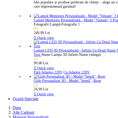
Idei populare și produse preferate de clienți – alege un 
care impresionează garantat!
Lampă Memories Personalizată - Model "Vintage" 3 Po
Fotografii Lampă-Fotografie 1
(6)
249,99 Lei

Quick view
Lampă LED 3D Personalizată - Infinit Cu Două Nume 
Text
Nume Lampa 3D Infinit-Nume (stânga)
(1)
99,00 Lei

Quick view
Fără Adaptor 220V
Cu Adaptor 220V
Glob Personalizat 3D - Model “Inimă”, Roșu
(1)
24,99 Lei

Quick view
Ocazii Speciale
Daru
Alte Cadouri
Magneți Personalizați