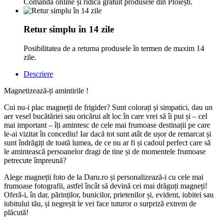
Comandă online și ridică gratuit produsele din Ploiești.
Retur simplu în 14 zile
Posibilitatea de a returna produsele în termen de maxim 14
zile.
Descriere
Magnetizează-ți amintirile !
Cui nu-i plac magneții de frigider? Sunt colorați și simpatici, dau un
aer vesel bucătăriei sau oricărui alt loc în care vrei să îi pui și – cel
mai important – îți amintesc de cele mai frumoase destinații pe care
le-ai vizitat în concediu! Iar dacă tot sunt atât de ușor de remarcat și
sunt îndrăgiți de toată lumea, de ce nu ar fi și cadoul perfect care să
le amintească persoanelor dragi de tine și de momentele frumoase
petrecute împreună?
Alege magneții foto de la Daru.ro și personalizează-i cu cele mai
frumoase fotografii, astfel încât să devină cei mai drăguți magneți!
Oferă-i, în dar, părinților, bunicilor, prietenilor și, evident, iubitei sau
iubitului tău, și negreșit le vei face tuturor o surpriză extrem de
plăcută!