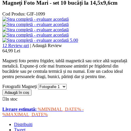
Magneți Foto Mari - set 10 bucăți la 14,5x9,6cm
Cod Produs:
GIF-1099
5.00
12 Review-uri
|
Adaugă Review
64,99 Lei
Magneți foto pentru frigider, tablă magnetică sau orice altă suprafață
metalică. Expune-ți cele mai frumoase amintiri pe frigiderul din
bucătărie sau pe centrala termică și nu numai. Este un cadou ideal
pentru persoanele dragi, bunici, părinți dar și pentru tine.
Fotografii Magneți
Adaugă în coș

In stoc
Livrare estimată:
%MINIMAL_DATE% -
%MAXIMAL_DATE%
Distribuiti
Tweet