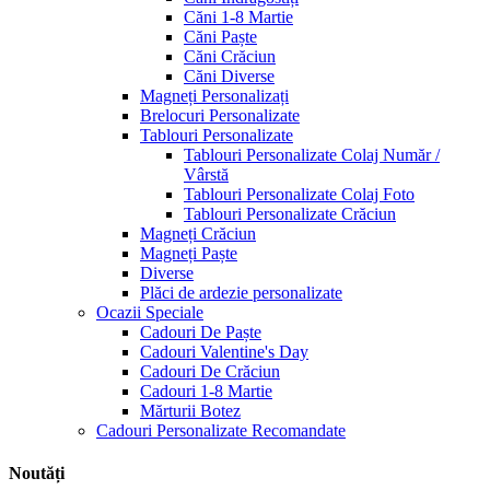
Căni 1-8 Martie
Căni Paște
Căni Crăciun
Căni Diverse
Magneți Personalizați
Brelocuri Personalizate
Tablouri Personalizate
Tablouri Personalizate Colaj Număr /
Vârstă
Tablouri Personalizate Colaj Foto
Tablouri Personalizate Crăciun
Magneți Crăciun
Magneți Paște
Diverse
Plăci de ardezie personalizate
Ocazii Speciale
Cadouri De Paște
Cadouri Valentine's Day
Cadouri De Crăciun
Cadouri 1-8 Martie
Mărturii Botez
Cadouri Personalizate Recomandate
Noutăți