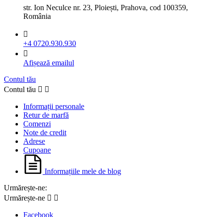
str. Ion Neculce nr. 23, Ploiești, Prahova, cod 100359,
România

+4 0720.930.930

Afișează emailul
Contul tău
Contul tău


Informații personale
Retur de marfă
Comenzi
Note de credit
Adrese
Cupoane
Informațiile mele de blog
Urmărește-ne:
Urmărește-ne


Facebook