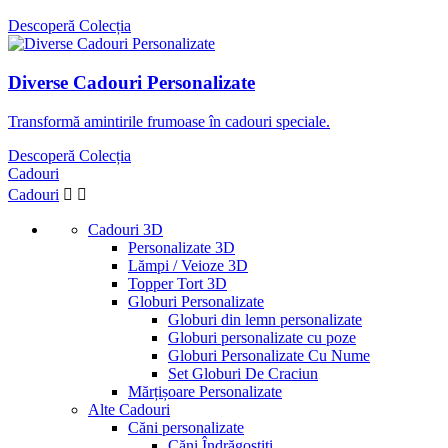
Descoperă Colecția
Diverse Cadouri Personalizate
Transformă amintirile frumoase în cadouri speciale.
Descoperă Colecția
Cadouri
Cadouri


Cadouri 3D
Personalizate 3D
Lămpi / Veioze 3D
Topper Tort 3D
Globuri Personalizate
Globuri din lemn personalizate
Globuri personalizate cu poze
Globuri Personalizate Cu Nume
Set Globuri De Craciun
Mărțișoare Personalizate
Alte Cadouri
Căni personalizate
Căni Îndrăgostiți