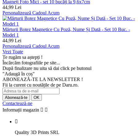
Magneți Foto Mici - set 10 bucăți la 9,6x7cm
44,99 Lei
Personalizează Cadoul Acum
Mărturii Botez Magnetice Cu Poză, Nume Și Dată - Set 10 Buc. -
Model 1
44,99 Lei
Personalizează Cadoul Acum
Vezi Toate
Te rugăm sa aștepți !
Încărcăm fotografiile pe site...
După finalizare nu uita să dai click pe butonul
"Adaugă în coș"
ABONEAZĂ-TE LA NEWSLETTER !
Fii la curent cu noutățile de pe Daru.ro.
Contactează-ne
Informații magazin



Quality 3D Prints SRL