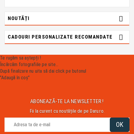

NOUTĂȚI

CADOURI PERSONALIZATE RECOMANDATE
Te rugăm sa aștepți !
Încărcăm fotografiile pe site...
După finalizare nu uita să dai click pe butonul
"Adaugă în coș"
ABONEAZĂ-TE LA NEWSLETTER !
Fii la curent cu noutățile de pe Daru.ro.