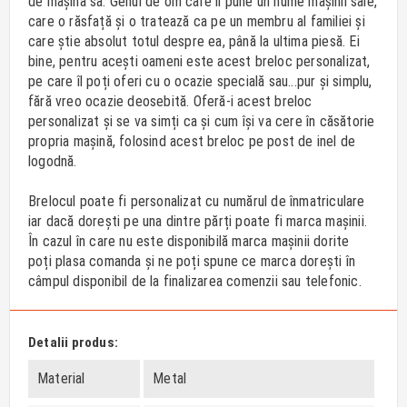
de mașina sa. Genul de om care îi pune un nume mașinii sale,
care o răsfață și o tratează ca pe un membru al familiei și
care știe absolut totul despre ea, până la ultima piesă. Ei
bine, pentru acești oameni este acest breloc personalizat,
pe care îl poți oferi cu o ocazie specială sau...pur și simplu,
fără vreo ocazie deosebită. Oferă-i acest breloc
personalizat și se va simți ca și cum își va cere în căsătorie
propria mașină, folosind acest breloc pe post de inel de
logodnă.
Brelocul poate fi personalizat cu numărul de înmatriculare
iar dacă dorești pe una dintre părți poate fi marca mașinii.
În cazul în care nu este disponibilă marca mașinii dorite
poți plasa comanda și ne poți spune ce marca dorești în
câmpul disponibil de la finalizarea comenzii sau telefonic.
Detalii produs:
Material
Metal