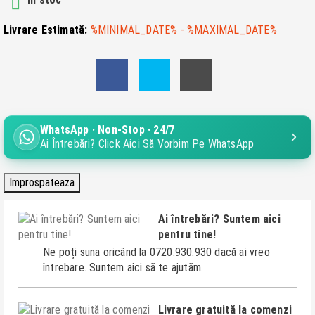
In stoc

Livrare Estimată:
%MINIMAL_DATE% - %MAXIMAL_DATE%
WhatsApp · Non-Stop · 24/7
Ai Întrebări? Click Aici Să Vorbim Pe WhatsApp
Ai întrebări? Suntem aici
pentru tine!
Ne poți suna oricând la 0720.930.930 dacă ai vreo
întrebare. Suntem aici să te ajutăm.
Livrare gratuită la comenzi