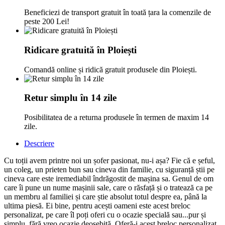
Beneficiezi de transport gratuit în toată țara la comenzile de
peste 200 Lei!
Ridicare gratuită în Ploiești
Comandă online și ridică gratuit produsele din Ploiești.
Retur simplu în 14 zile
Posibilitatea de a returna produsele în termen de maxim 14
zile.
Descriere
Cu toții avem printre noi un șofer pasionat, nu-i așa? Fie că e șeful,
un coleg, un prieten bun sau cineva din familie, cu siguranță știi pe
cineva care este iremediabil îndrăgostit de mașina sa. Genul de om
care îi pune un nume mașinii sale, care o răsfață și o tratează ca pe
un membru al familiei și care știe absolut totul despre ea, până la
ultima piesă. Ei bine, pentru acești oameni este acest breloc
personalizat, pe care îl poți oferi cu o ocazie specială sau...pur și
simplu, fără vreo ocazie deosebită. Oferă-i acest breloc personalizat