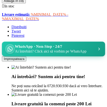
Adaugă în coș

In stoc
Livrare estimată:
%MINIMAL_DATE% -
%MAXIMAL_DATE%
Distribuiti
Tweet
Pinterest
WhatsApp · Non-Stop · 24/7
Ai întrebări? Click aici să vorbim pe WhatsApp
Ai întrebări? Suntem aici pentru tine!
Ne poți suna oricând la 0720.930.930 dacă ai vreo întrebare.
Suntem aici să te ajutăm.
Livrare gratuită la comenzi peste 200 Lei