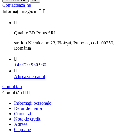
Contactează-ne
Informații magazin



Quality 3D Prints SRL
str. Ion Neculce nr. 23, Ploiești, Prahova, cod 100359,
România

+4 0720.930.930

Afișează emailul
Contul tău
Contul tău


Informații personale
Retur de marfă
Comenzi
Note de credit
Adrese
Cupoane