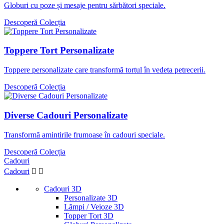
Globuri cu poze și mesaje pentru sărbători speciale.
Descoperă Colecția
Toppere Tort Personalizate
Toppere personalizate care transformă tortul în vedeta petrecerii.
Descoperă Colecția
Diverse Cadouri Personalizate
Transformă amintirile frumoase în cadouri speciale.
Descoperă Colecția
Cadouri
Cadouri


Cadouri 3D
Personalizate 3D
Lămpi / Veioze 3D
Topper Tort 3D