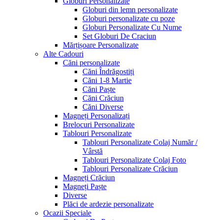
Globuri Personalizate
Globuri din lemn personalizate
Globuri personalizate cu poze
Globuri Personalizate Cu Nume
Set Globuri De Craciun
Mărțișoare Personalizate
Alte Cadouri
Căni personalizate
Căni Îndrăgostiți
Căni 1-8 Martie
Căni Paște
Căni Crăciun
Căni Diverse
Magneți Personalizați
Brelocuri Personalizate
Tablouri Personalizate
Tablouri Personalizate Colaj Număr /
Vârstă
Tablouri Personalizate Colaj Foto
Tablouri Personalizate Crăciun
Magneți Crăciun
Magneți Paște
Diverse
Plăci de ardezie personalizate
Ocazii Speciale