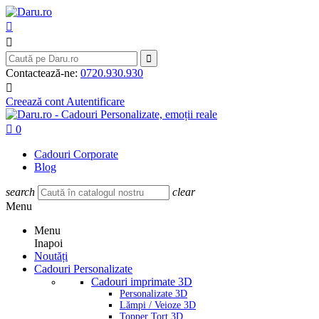



Contactează-ne:
0720.930.930

Creează cont
Autentificare

0
Cadouri Corporate
Blog
search
clear
Menu
Menu
Inapoi
Noutăți
Cadouri Personalizate
Cadouri imprimate 3D
Personalizate 3D
Lămpi / Veioze 3D
Topper Tort 3D