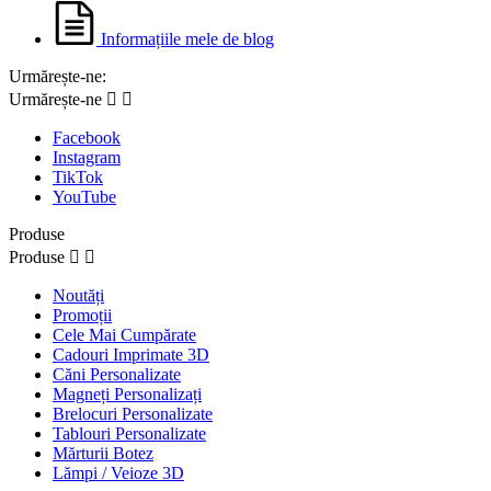
Informațiile mele de blog
Urmărește-ne:
Urmărește-ne


Facebook
Instagram
TikTok
YouTube
Produse
Produse


Noutăți
Promoții
Cele Mai Cumpărate
Cadouri Imprimate 3D
Căni Personalizate
Magneți Personalizați
Brelocuri Personalizate
Tablouri Personalizate
Mărturii Botez
Lămpi / Veioze 3D