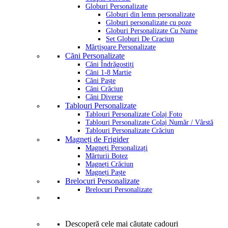
Globuri Personalizate
Globuri din lemn personalizate
Globuri personalizate cu poze
Globuri Personalizate Cu Nume
Set Globuri De Craciun
Mărțișoare Personalizate
Căni Personalizate
Căni Îndrăgostiți
Căni 1-8 Martie
Căni Paște
Căni Crăciun
Căni Diverse
Tablouri Personalizate
Tablouri Personalizate Colaj Foto
Tablouri Personalizate Colaj Număr / Vârstă
Tablouri Personalizate Crăciun
Magneți de Frigider
Magneți Personalizați
Mărturii Botez
Magneți Crăciun
Magneți Paște
Brelocuri Personalizate
Brelocuri Personalizate
Descoperă cele mai căutate cadouri