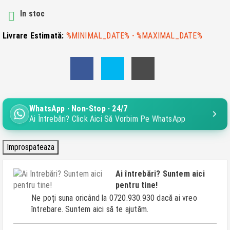
In stoc

Livrare Estimată:
%MINIMAL_DATE% - %MAXIMAL_DATE%
WhatsApp · Non-Stop · 24/7
Ai Întrebări? Click Aici Să Vorbim Pe WhatsApp
Ai întrebări? Suntem aici
pentru tine!
Ne poți suna oricând la 0720.930.930 dacă ai vreo
întrebare. Suntem aici să te ajutăm.