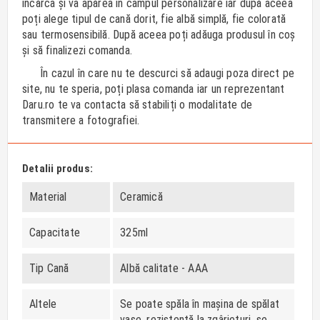
încărca și va apărea în câmpul personalizare iar după aceea
poți alege tipul de cană dorit, fie albă simplă, fie colorată
sau termosensibilă. După aceea poți adăuga produsul în coș
și să finalizezi comanda.
În cazul în care nu te descurci să adaugi poza direct pe
site, nu te speria, poți plasa comanda iar un reprezentant
Daru.ro te va contacta să stabiliți o modalitate de
transmitere a fotografiei.
Detalii produs:
Material
Ceramică
Capacitate
325ml
Tip Cană
Albă calitate - AAA
Altele
Se poate spăla în mașina de spălat
vase, rezistentă la zgârieturi, se