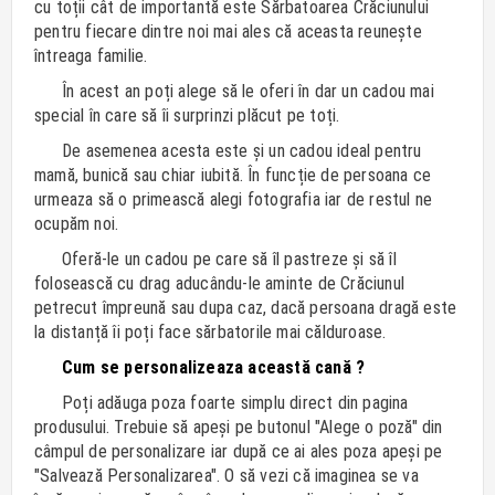
cu toții cât de importantă este Sărbatoarea Crăciunului
pentru fiecare dintre noi mai ales că aceasta reunește
întreaga familie.
În acest an poți alege să le oferi în dar un cadou mai
special în care să îi surprinzi plăcut pe toți.
De asemenea acesta este și un cadou ideal pentru
mamă, bunică sau chiar iubită. În funcție de persoana ce
urmeaza să o primească alegi fotografia iar de restul ne
ocupăm noi.
Oferă-le un cadou pe care să îl pastreze și să îl
folosească cu drag aducându-le aminte de Crăciunul
petrecut împreună sau dupa caz, dacă persoana dragă este
la distanță îi poți face sărbatorile mai călduroase.
Cum se personalizeaza această cană ?
Poți adăuga poza foarte simplu direct din pagina
produsului. Trebuie să apeși pe butonul "Alege o poză" din
câmpul de personalizare iar după ce ai ales poza apeși pe
"Salvează Personalizarea". O să vezi că imaginea se va