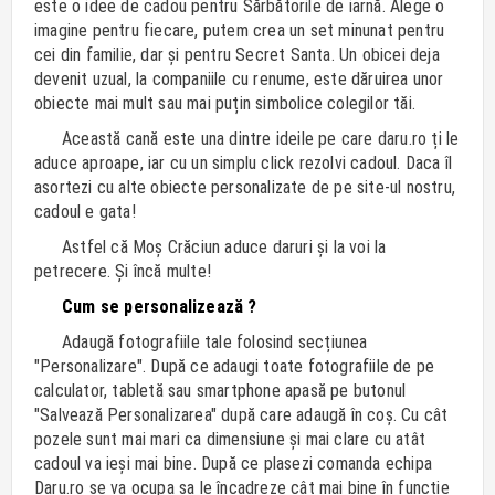
este o idee de cadou pentru Sărbătorile de iarnă. Alege o
imagine pentru fiecare, putem crea un set minunat pentru
cei din familie, dar și pentru Secret Santa. Un obicei deja
devenit uzual, la companiile cu renume, este dăruirea unor
obiecte mai mult sau mai puțin simbolice colegilor tăi.
Această cană este una dintre ideile pe care daru.ro ți le
aduce aproape, iar cu un simplu click rezolvi cadoul. Daca îl
asortezi cu alte obiecte personalizate de pe site-ul nostru,
cadoul e gata!
Astfel că Moș Crăciun aduce daruri și la voi la
petrecere. Și încă multe!
Cum se personalizează ?
Adaugă fotografiile tale folosind secțiunea
"Personalizare". După ce adaugi toate fotografiile de pe
calculator, tabletă sau smartphone apasă pe butonul
"Salvează Personalizarea" după care adaugă în coș. Cu cât
pozele sunt mai mari ca dimensiune și mai clare cu atât
cadoul va ieși mai bine. După ce plasezi comanda echipa
Daru.ro se va ocupa sa le încadreze cât mai bine în funcție