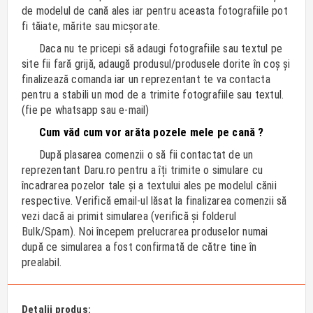
de modelul de cană ales iar pentru aceasta fotografiile pot
fi tăiate, mărite sau micșorate.
Daca nu te pricepi să adaugi fotografiile sau textul pe
site fii fară grijă, adaugă produsul/produsele dorite în coș și
finalizează comanda iar un reprezentant te va contacta
pentru a stabili un mod de a trimite fotografiile sau textul.
(fie pe whatsapp sau e-mail)
Cum văd cum vor arăta pozele mele pe cană ?
După plasarea comenzii o să fii contactat de un
reprezentant Daru.ro pentru a îți trimite o simulare cu
încadrarea pozelor tale și a textului ales pe modelul cănii
respective. Verifică email-ul lăsat la finalizarea comenzii să
vezi dacă ai primit simularea (verifică și folderul
Bulk/Spam). Noi începem prelucrarea produselor numai
după ce simularea a fost confirmată de către tine în
prealabil.
Detalii produs: