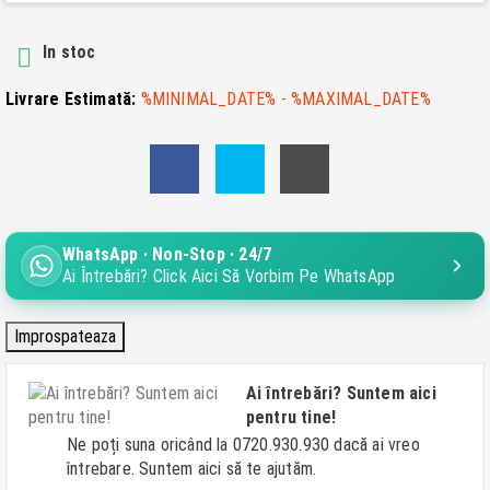
In stoc

Livrare Estimată:
%MINIMAL_DATE% - %MAXIMAL_DATE%
WhatsApp · Non-Stop · 24/7
Ai Întrebări? Click Aici Să Vorbim Pe WhatsApp
Ai întrebări? Suntem aici
pentru tine!
Ne poți suna oricând la 0720.930.930 dacă ai vreo
întrebare. Suntem aici să te ajutăm.