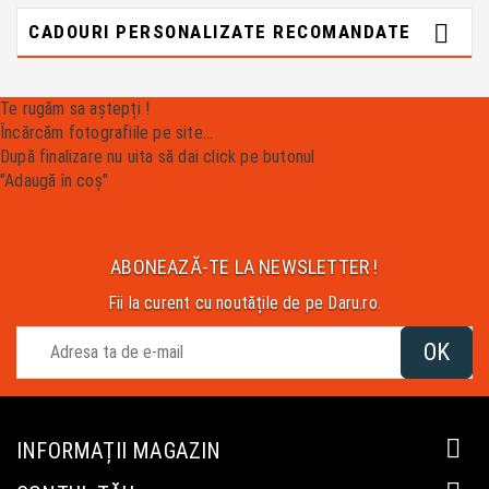

CADOURI PERSONALIZATE RECOMANDATE
Te rugăm sa aștepți !
Încărcăm fotografiile pe site...
După finalizare nu uita să dai click pe butonul
"Adaugă în coș"
ABONEAZĂ-TE LA NEWSLETTER !
Fii la curent cu noutățile de pe Daru.ro.

INFORMAȚII MAGAZIN