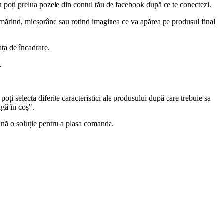
u poți prelua pozele din contul tău de facebook după ce te conectezi.
 mărind, micșorând sau rotind imaginea ce va apărea pe produsul final
ața de încadrare.
.
oți selecta diferite caracteristici ale produsului după care trebuie sa
gă în coș".
ună o soluție pentru a plasa comanda.