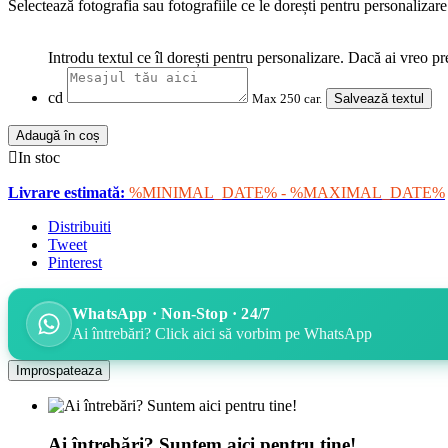
Selectează fotografia sau fotografiile ce le dorești pentru personalizar
Introdu textul ce îl dorești pentru personalizare. Dacă ai vreo pr
cd
Max 250 car.
Salvează textul
Adaugă în coș

In stoc
Livrare estimată:
%MINIMAL_DATE% - %MAXIMAL_DATE%
Distribuiti
Tweet
Pinterest
WhatsApp · Non-Stop · 24/7
Ai întrebări? Click aici să vorbim pe WhatsApp
Ai întrebări? Suntem aici pentru tine!