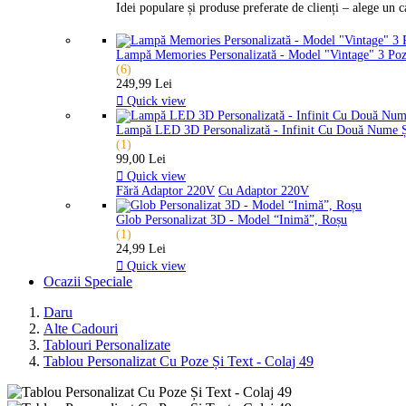
Idei populare și produse preferate de clienți – alege un 
Lampă Memories Personalizată - Model "Vintage" 3 Po
(6)
249,99 Lei

Quick view
Lampă LED 3D Personalizată - Infinit Cu Două Nume 
(1)
99,00 Lei

Quick view
Fără Adaptor 220V
Cu Adaptor 220V
Glob Personalizat 3D - Model “Inimă”, Roșu
(1)
24,99 Lei

Quick view
Ocazii Speciale
Daru
Alte Cadouri
Tablouri Personalizate
Tablou Personalizat Cu Poze Și Text - Colaj 49