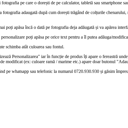
fotografia pe care o dorești de pe calculator, tabletă sau smartphone sa
a fotografia adaugată după cum dorești trăgând de colțurile chenarului,
mai poți apăsa încă o dată pe fotografia deja adăugată și va apărea interf
e personalizare poți apăsa pe orice text pentru a îl putea adăuga/modifica
te schimba atât culoarea sau fontul.
ază Personalizarea" iar în funcție de produs îți apare o fereastră unde p
 de modificat (ex: culoare ramă / marime etc.) apare doar butonul "Adau
icând pe whatsapp sau telefonic la numarul 0720.930.930 și găsim împre