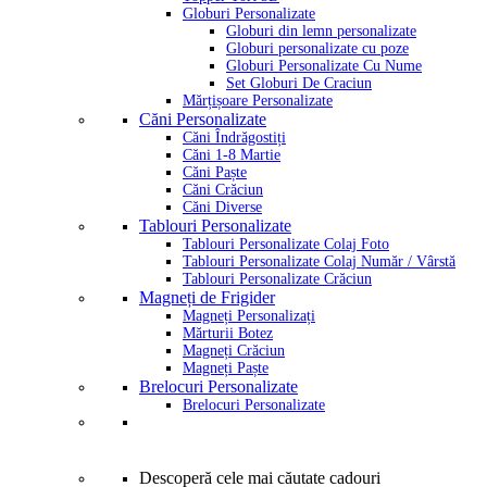
Globuri Personalizate
Globuri din lemn personalizate
Globuri personalizate cu poze
Globuri Personalizate Cu Nume
Set Globuri De Craciun
Mărțișoare Personalizate
Căni Personalizate
Căni Îndrăgostiți
Căni 1-8 Martie
Căni Paște
Căni Crăciun
Căni Diverse
Tablouri Personalizate
Tablouri Personalizate Colaj Foto
Tablouri Personalizate Colaj Număr / Vârstă
Tablouri Personalizate Crăciun
Magneți de Frigider
Magneți Personalizați
Mărturii Botez
Magneți Crăciun
Magneți Paște
Brelocuri Personalizate
Brelocuri Personalizate
Descoperă cele mai căutate cadouri