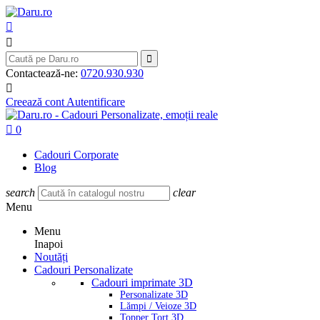



Contactează-ne:
0720.930.930

Creează cont
Autentificare

0
Cadouri Corporate
Blog
search
clear
Menu
Menu
Inapoi
Noutăți
Cadouri Personalizate
Cadouri imprimate 3D
Personalizate 3D
Lămpi / Veioze 3D
Topper Tort 3D