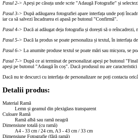
Pasul 2->
Apeși pe căsuța unde scrie "Adaugă Fotografie" și selectezi 
Pasul 3->
După adăugarea fotografiei apare interfața unde poți încadr
iar ca să salvezi încadrarea ei apasă pe butonul "Confirmă".
Pasul 4->
Dacă ai adăugat deja fotografia și dorești să o reîncadrezi, 
Pasul 5->
Dacă la produs se poate personaliza și textul, în interfața d
Pasul 6->
La anumite produse textul se poate mări sau micșora, se poa
Pasul 7->
După ce ai terminat de personalizat apeși pe butonul "Finalize
apeși pe butonul "Adaugă în coș". Dacă produsul nu are caracteristici
Dacă nu te descurci cu interfața de personalizare ne poți contacta or
Detalii produs:
Material Ramă
Lemn și geamul din plexiglass transparent
Culoare Ramă
Ramă albă sau ramă neagră
Dimensiune totală (cu ramă)
A4 - 33 cm / 24 cm, A3 - 43 cm / 33 cm
Dimensiune Fotografie (fără ramă)