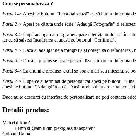
Cum se personalizează ?
Pasul 1->
Apeși pe butonul "Personalizează" ca să intri în interfața d
Pasul 2->
Apeși pe căsuța unde scrie "Adaugă Fotografie" și selectezi 
Pasul 3->
După adăugarea fotografiei apare interfața unde poți încadr
iar ca să salvezi încadrarea ei apasă pe butonul "Confirmă".
Pasul 4->
Dacă ai adăugat deja fotografia și dorești să o reîncadrezi, 
Pasul 5->
Dacă la produs se poate personaliza și textul, în interfața d
Pasul 6->
La anumite produse textul se poate mări sau micșora, se poa
Pasul 7->
După ce ai terminat de personalizat apeși pe butonul "Finalize
apeși pe butonul "Adaugă în coș". Dacă produsul nu are caracteristici
Dacă nu te descurci cu interfața de personalizare ne poți contacta or
Detalii produs:
Material Ramă
Lemn și geamul din plexiglass transparent
Culoare Ramă