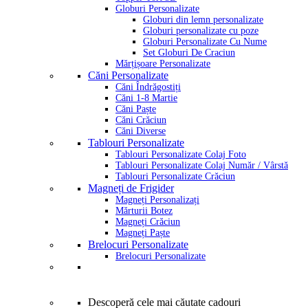
Globuri Personalizate
Globuri din lemn personalizate
Globuri personalizate cu poze
Globuri Personalizate Cu Nume
Set Globuri De Craciun
Mărțișoare Personalizate
Căni Personalizate
Căni Îndrăgostiți
Căni 1-8 Martie
Căni Paște
Căni Crăciun
Căni Diverse
Tablouri Personalizate
Tablouri Personalizate Colaj Foto
Tablouri Personalizate Colaj Număr / Vârstă
Tablouri Personalizate Crăciun
Magneți de Frigider
Magneți Personalizați
Mărturii Botez
Magneți Crăciun
Magneți Paște
Brelocuri Personalizate
Brelocuri Personalizate
Descoperă cele mai căutate cadouri