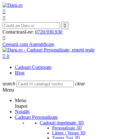



Contactează-ne:
0720.930.930

Creează cont
Autentificare

0
Cadouri Corporate
Blog
search
clear
Menu
Menu
Inapoi
Noutăți
Cadouri Personalizate
Cadouri imprimate 3D
Personalizate 3D
Lămpi / Veioze 3D
Topper Tort 3D