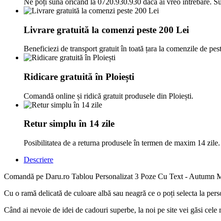
Ne poți suna oricând la 0720.930.930 dacă ai vreo întrebare. Su
Livrare gratuită la comenzi peste 200 Lei
Beneficiezi de transport gratuit în toată țara la comenzile de pes
Ridicare gratuită în Ploiești
Comandă online și ridică gratuit produsele din Ploiești.
Retur simplu în 14 zile
Posibilitatea de a returna produsele în termen de maxim 14 zile.
Descriere
Comandă pe Daru.ro Tablou Personalizat 3 Poze Cu Text - Autumn Memorie
Cu o ramă delicată de culoare albă sau neagră ce o poți selecta la perso
Când ai nevoie de idei de cadouri superbe, la noi pe site vei găsi cele