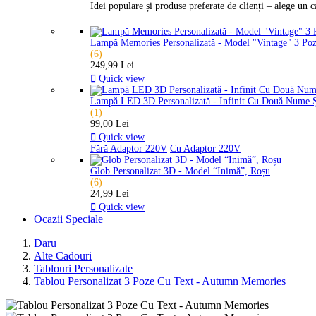
Idei populare și produse preferate de clienți – alege un 
Lampă Memories Personalizată - Model "Vintage" 3 Po
(6)
249,99 Lei

Quick view
Lampă LED 3D Personalizată - Infinit Cu Două Nume 
(1)
99,00 Lei

Quick view
Fără Adaptor 220V
Cu Adaptor 220V
Glob Personalizat 3D - Model “Inimă”, Roșu
(6)
24,99 Lei

Quick view
Ocazii Speciale
Daru
Alte Cadouri
Tablouri Personalizate
Tablou Personalizat 3 Poze Cu Text - Autumn Memories