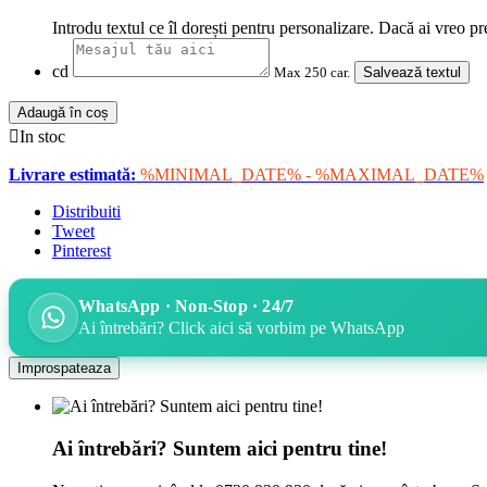
Introdu textul ce îl dorești pentru personalizare. Dacă ai vreo pr
cd
Max 250 car.
Salvează textul
Adaugă în coș

In stoc
Livrare estimată:
%MINIMAL_DATE% - %MAXIMAL_DATE%
Distribuiti
Tweet
Pinterest
WhatsApp · Non-Stop · 24/7
Ai întrebări? Click aici să vorbim pe WhatsApp
Ai întrebări? Suntem aici pentru tine!