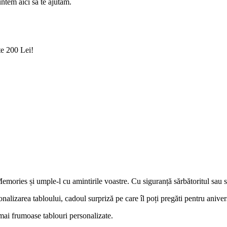
ntem aici să te ajutăm.
te 200 Lei!
s și umple-l cu amintirile voastre. Cu siguranță sărbătoritul sau sărbăto
nalizarea tabloului, cadoul surpriză pe care îl poți pregăti pentru anivers
 mai frumoase tablouri personalizate.