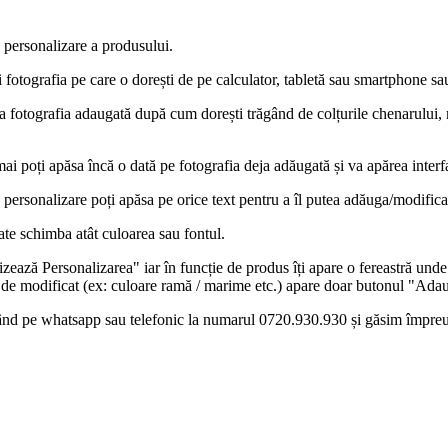
e personalizare a produsului.
fotografia pe care o dorești de pe calculator, tabletă sau smartphone sa
a fotografia adaugată după cum dorești trăgând de colțurile chenarului,
mai poți apăsa încă o dată pe fotografia deja adăugată și va apărea interf
e personalizare poți apăsa pe orice text pentru a îl putea adăuga/modifica
te schimba atât culoarea sau fontul.
ază Personalizarea" iar în funcție de produs îți apare o fereastră unde p
 de modificat (ex: culoare ramă / marime etc.) apare doar butonul "Adau
icând pe whatsapp sau telefonic la numarul 0720.930.930 și găsim împre