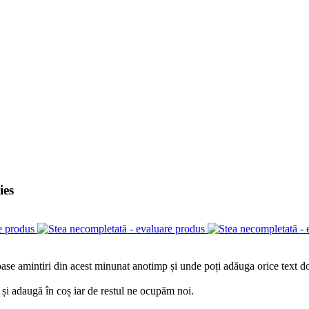
ies
e amintiri din acest minunat anotimp și unde poți adăuga orice text dor
e și adaugă în coș iar de restul ne ocupăm noi.