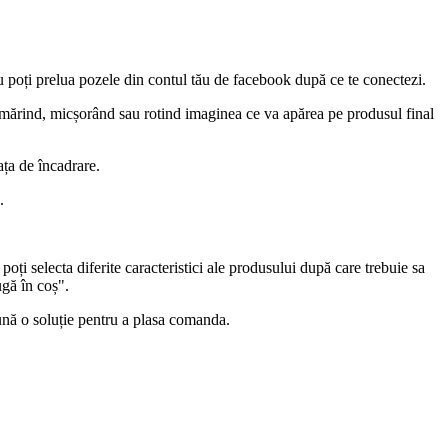
u poți prelua pozele din contul tău de facebook după ce te conectezi.
 mărind, micșorând sau rotind imaginea ce va apărea pe produsul final
ața de încadrare.
.
oți selecta diferite caracteristici ale produsului după care trebuie sa
gă în coș".
ună o soluție pentru a plasa comanda.