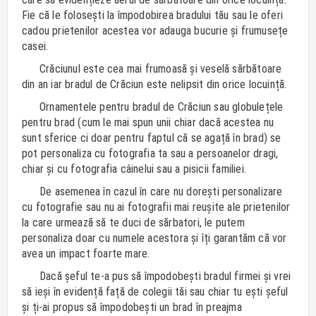
Fie că le folosești la împodobirea bradului tău sau le oferi
cadou prietenilor acestea vor adauga bucurie și frumusețe
casei.
Crăciunul este cea mai frumoasă și veselă sărbătoare
din an iar bradul de Crăciun este nelipsit din orice locuință.
Ornamentele pentru bradul de Crăciun sau globulețele
pentru brad (cum le mai spun unii chiar dacă acestea nu
sunt sferice ci doar pentru faptul că se agață în brad) se
pot personaliza cu fotografia ta sau a persoanelor dragi,
chiar și cu fotografia câinelui sau a pisicii familiei.
De asemenea în cazul în care nu dorești personalizare
cu fotografie sau nu ai fotografii mai reușite ale prietenilor
la care urmează să te duci de sărbatori, le putem
personaliza doar cu numele acestora și îți garantăm că vor
avea un impact foarte mare.
Dacă șeful te-a pus să împodobești bradul firmei și vrei
să ieși în evidență față de colegii tăi sau chiar tu ești șeful
și ți-ai propus să împodobești un brad în preajma