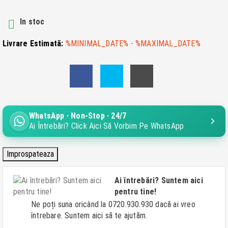
In stoc

Livrare Estimată:
%MINIMAL_DATE% - %MAXIMAL_DATE%
WhatsApp · Non-Stop · 24/7
Ai Întrebări? Click Aici Să Vorbim Pe WhatsApp
Ai întrebări? Suntem aici
pentru tine!
Ne poți suna oricând la 0720.930.930 dacă ai vreo
întrebare. Suntem aici să te ajutăm.