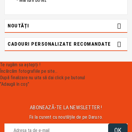
Mărturii Botez

NOUTĂȚI

CADOURI PERSONALIZATE RECOMANDATE
Te rugăm sa aștepți !
Încărcăm fotografiile pe site...
După finalizare nu uita să dai click pe butonul
"Adaugă în coș"
ABONEAZĂ-TE LA NEWSLETTER !
Fii la curent cu noutățile de pe Daru.ro.