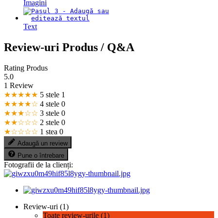
Imagini
Text
Review-uri Produs / Q&A
Rating Produs
5.0
1 Review
★★★★★
5 stele
1
★★★★☆
4 stele
0
★★★☆☆
3 stele
0
★★☆☆☆
2 stele
0
★☆☆☆☆
1 stea
0
Adaugă un review
Pune o întrebare
Fotografii de la clienți:
Review-uri (1)
Toate review-urile (1)