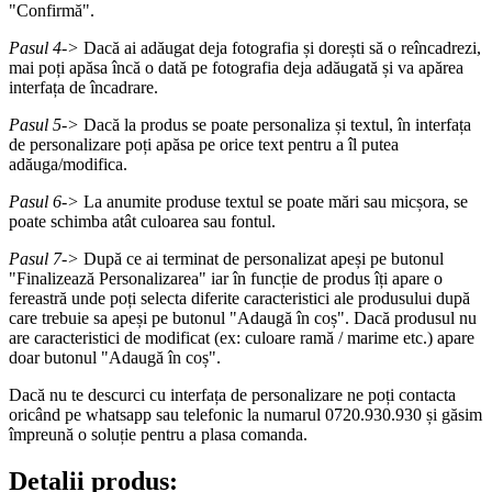
"Confirmă".
Pasul 4->
Dacă ai adăugat deja fotografia și dorești să o reîncadrezi,
mai poți apăsa încă o dată pe fotografia deja adăugată și va apărea
interfața de încadrare.
Pasul 5->
Dacă la produs se poate personaliza și textul, în interfața
de personalizare poți apăsa pe orice text pentru a îl putea
adăuga/modifica.
Pasul 6->
La anumite produse textul se poate mări sau micșora, se
poate schimba atât culoarea sau fontul.
Pasul 7->
După ce ai terminat de personalizat apeși pe butonul
"Finalizează Personalizarea" iar în funcție de produs îți apare o
fereastră unde poți selecta diferite caracteristici ale produsului după
care trebuie sa apeși pe butonul "Adaugă în coș". Dacă produsul nu
are caracteristici de modificat (ex: culoare ramă / marime etc.) apare
doar butonul "Adaugă în coș".
Dacă nu te descurci cu interfața de personalizare ne poți contacta
oricând pe whatsapp sau telefonic la numarul 0720.930.930 și găsim
împreună o soluție pentru a plasa comanda.
Detalii produs: