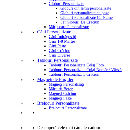
Globuri Personalizate
Globuri din lemn personalizate
Globuri personalizate cu poze
Globuri Personalizate Cu Nume
Set Globuri De Craciun
Mărțișoare Personalizate
Căni Personalizate
Căni Îndrăgostiți
Căni 1-8 Martie
Căni Paște
Căni Crăciun
Căni Diverse
Tablouri Personalizate
Tablouri Personalizate Colaj Foto
Tablouri Personalizate Colaj Număr / Vârstă
Tablouri Personalizate Crăciun
Magneți de Frigider
Magneți Personalizați
Mărturii Botez
Magneți Crăciun
Magneți Paște
Brelocuri Personalizate
Brelocuri Personalizate
Descoperă cele mai căutate cadouri