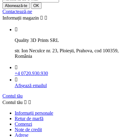
Contactează-ne
Informații magazin



Quality 3D Prints SRL
str. Ion Neculce nr. 23, Ploiești, Prahova, cod 100359,
România

+4 0720.930.930

Afișează emailul
Contul tău
Contul tău


Informații personale
Retur de marfă
Comenzi
Note de credit
Adrese