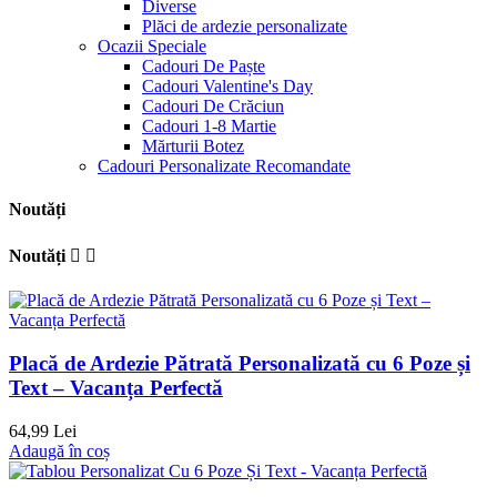
Diverse
Plăci de ardezie personalizate
Ocazii Speciale
Cadouri De Paște
Cadouri Valentine's Day
Cadouri De Crăciun
Cadouri 1-8 Martie
Mărturii Botez
Cadouri Personalizate Recomandate
Noutăți
Noutăți


Placă de Ardezie Pătrată Personalizată cu 6 Poze și
Text – Vacanța Perfectă
64,99 Lei
Adaugă în coș