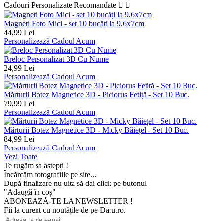
Cadouri Personalizate Recomandate


Magneți Foto Mici - set 10 bucăți la 9,6x7cm
44,99 Lei
Personalizează Cadoul Acum
Breloc Personalizat 3D Cu Nume
24,99 Lei
Personalizează Cadoul Acum
Mărturii Botez Magnetice 3D - Picioruș Fetiță - Set 10 Buc.
79,99 Lei
Personalizează Cadoul Acum
Mărturii Botez Magnetice 3D - Micky Băiețel - Set 10 Buc.
84,99 Lei
Personalizează Cadoul Acum
Vezi Toate
Te rugăm sa aștepți !
Încărcăm fotografiile pe site...
După finalizare nu uita să dai click pe butonul
"Adaugă în coș"
ABONEAZĂ-TE LA NEWSLETTER !
Fii la curent cu noutățile de pe Daru.ro.