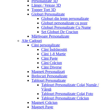
Personalizate 3D
Lămpi / Veioze 3D
Topper Tort 3D
Globuri Personalizate
Globuri din lemn personalizate
Globuri personalizate cu poze
Globuri Personalizate Cu Nume
Set Globuri De Craciun
Mărțișoare Personalizate
Alte Cadouri
Căni personalizate
Căni Îndrăgostiți
Căni 1-8 Martie
Căni Paște
Căni Crăciun
Căni Diverse
Magneți Personalizați
Brelocuri Personalizate
Tablouri Personalizate
Tablouri Personalizate Colaj Număr /
Vârstă
Tablouri Personalizate Colaj Foto
Tablouri Personalizate Crăciun
Magneți Crăciun
Magneți Paște