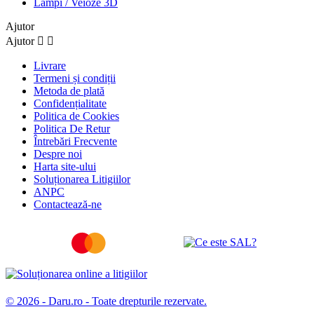
Lămpi / Veioze 3D
Ajutor
Ajutor


Livrare
Termeni și condiții
Metoda de plată
Confidențialitate
Politica de Cookies
Politica De Retur
Întrebări Frecvente
Despre noi
Harta site-ului
Soluționarea Litigiilor
ANPC
Contactează-ne
© 2026 - Daru.ro - Toate drepturile rezervate.