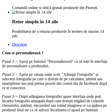
Comandă online și ridică gratuit produsele din Ploiești.
Retur simplu în 14 zile
Posibilitatea de a returna produsele în termen de maxim 14
zile.
Descriere
Cum se personalizează ?
Pasul 1->
Apeși pe butonul "Personalizează" ca să intri în interfața
de personalizare a produsului.
Pasul 2->
Apeși pe căsuța unde scrie "Adaugă Fotografie" și
selectezi fotografia pe care o dorești de pe calculator, tabletă sau
smartphone sau poți prelua pozele din contul tău de facebook după
ce te conectezi.
Pasul 3->
După adăugarea fotografiei apare interfața unde poți
încadra fotografia adaugată după cum dorești trăgând de colțurile
chenarului, mărind, micșorând sau rotind imaginea ce va apărea pe
produsul final iar ca să salvezi încadrarea ei apasă pe butonul