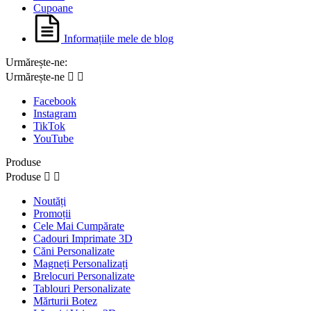
Cupoane
Informațiile mele de blog
Urmărește-ne:
Urmărește-ne


Facebook
Instagram
TikTok
YouTube
Produse
Produse


Noutăți
Promoții
Cele Mai Cumpărate
Cadouri Imprimate 3D
Căni Personalizate
Magneți Personalizați
Brelocuri Personalizate
Tablouri Personalizate
Mărturii Botez