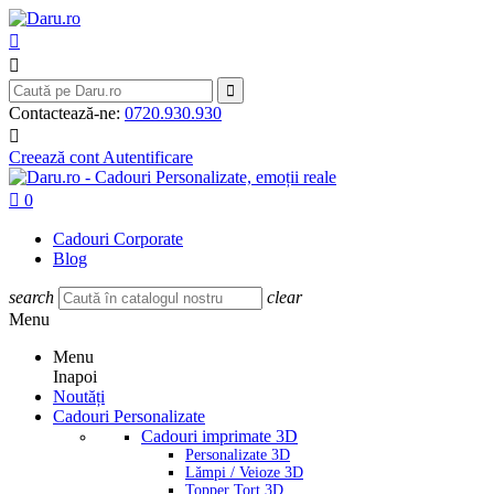



Contactează-ne:
0720.930.930

Creează cont
Autentificare

0
Cadouri Corporate
Blog
search
clear
Menu
Menu
Inapoi
Noutăți
Cadouri Personalizate
Cadouri imprimate 3D
Personalizate 3D
Lămpi / Veioze 3D
Topper Tort 3D