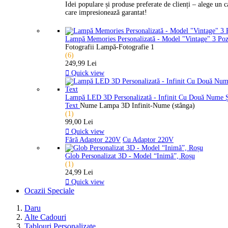
Idei populare și produse preferate de clienți – alege un 
care impresionează garantat!
Lampă Memories Personalizată - Model "Vintage" 3 Po
Fotografii Lampă-Fotografie 1
(6)
249,99 Lei

Quick view
Lampă LED 3D Personalizată - Infinit Cu Două Nume 
Text
Nume Lampa 3D Infinit-Nume (stânga)
(1)
99,00 Lei

Quick view
Fără Adaptor 220V
Cu Adaptor 220V
Glob Personalizat 3D - Model “Inimă”, Roșu
(1)
24,99 Lei

Quick view
Ocazii Speciale
Daru
Alte Cadouri
Tablouri Personalizate