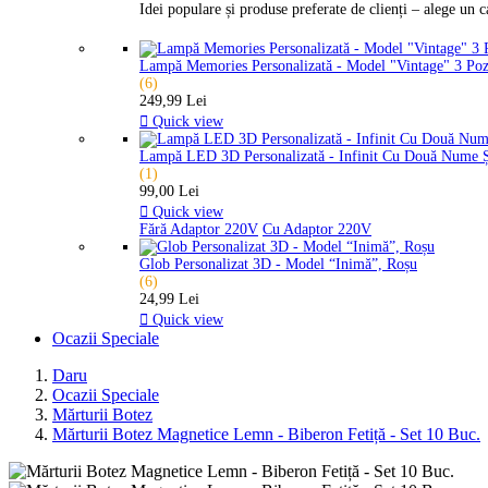
Idei populare și produse preferate de clienți – alege un 
Lampă Memories Personalizată - Model "Vintage" 3 Po
(6)
249,99 Lei

Quick view
Lampă LED 3D Personalizată - Infinit Cu Două Nume 
(1)
99,00 Lei

Quick view
Fără Adaptor 220V
Cu Adaptor 220V
Glob Personalizat 3D - Model “Inimă”, Roșu
(6)
24,99 Lei

Quick view
Ocazii Speciale
Daru
Ocazii Speciale
Mărturii Botez
Mărturii Botez Magnetice Lemn - Biberon Fetiță - Set 10 Buc.