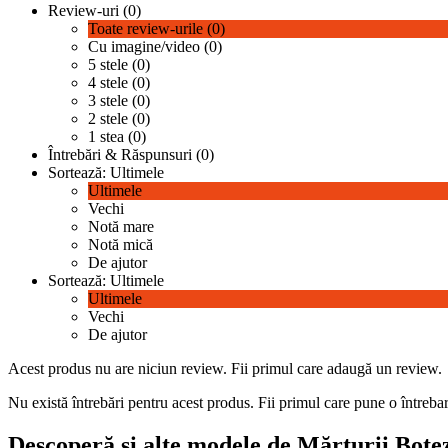
Review-uri (0)
Toate review-urile (0)
Cu imagine/video (0)
5 stele (0)
4 stele (0)
3 stele (0)
2 stele (0)
1 stea (0)
Întrebări & Răspunsuri (0)
Sortează:
Ultimele
Ultimele
Vechi
Notă mare
Notă mică
De ajutor
Sortează:
Ultimele
Ultimele
Vechi
De ajutor
Acest produs nu are niciun review.
Fii primul care adaugă un review.
Nu există întrebări pentru acest produs.
Fii primul care pune o întrebar
Descoperă și alte modele de Mărturii Bote