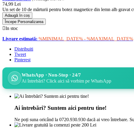
74,99 Lei
Un set de 10 de mărturii pentru botez magnetice din lemn alb gravat cu
Adaugă în coș
Începe Personalizarea

In stoc
Livrare estimată:
%MINIMAL_DATE% - %MAXIMAL_DATE%
Distribuiti
Tweet
Pinterest
WhatsApp · Non-Stop · 24/7
Ai întrebări? Click aici să vorbim pe WhatsApp
Ai întrebări? Suntem aici pentru tine!
Ne poți suna oricând la 0720.930.930 dacă ai vreo întrebare. Su