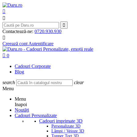



Contactează-ne:
0720.930.930

Creează cont
Autentificare

0
Cadouri Corporate
Blog
search
clear
Menu
Menu
Inapoi
Noutăți
Cadouri Personalizate
Cadouri imprimate 3D
Personalizate 3D
Lămpi / Veioze 3D
Topper Tort 3D