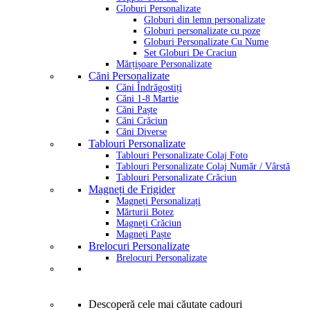
Globuri Personalizate
Globuri din lemn personalizate
Globuri personalizate cu poze
Globuri Personalizate Cu Nume
Set Globuri De Craciun
Mărțișoare Personalizate
Căni Personalizate
Căni Îndrăgostiți
Căni 1-8 Martie
Căni Paște
Căni Crăciun
Căni Diverse
Tablouri Personalizate
Tablouri Personalizate Colaj Foto
Tablouri Personalizate Colaj Număr / Vârstă
Tablouri Personalizate Crăciun
Magneți de Frigider
Magneți Personalizați
Mărturii Botez
Magneți Crăciun
Magneți Paște
Brelocuri Personalizate
Brelocuri Personalizate
Descoperă cele mai căutate cadouri