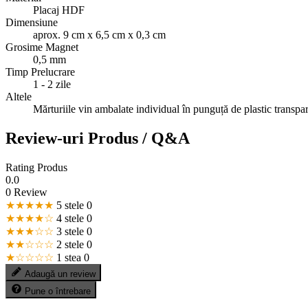
Placaj HDF
Dimensiune
aprox. 9 cm x 6,5 cm x 0,3 cm
Grosime Magnet
0,5 mm
Timp Prelucrare
1 - 2 zile
Altele
Mărturiile vin ambalate individual în punguță de plastic transpa
Review-uri Produs / Q&A
Rating Produs
0.0
0 Review
★★★★★
5 stele
0
★★★★☆
4 stele
0
★★★☆☆
3 stele
0
★★☆☆☆
2 stele
0
★☆☆☆☆
1 stea
0
Adaugă un review
Pune o întrebare