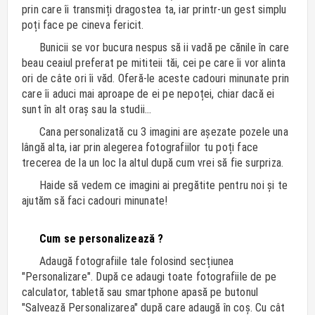
prin care îi transmiți dragostea ta, iar printr-un gest simplu
poți face pe cineva fericit.
Bunicii se vor bucura nespus să ii vadă pe cănile în care
beau ceaiul preferat pe mititeii tăi, cei pe care îi vor alinta
ori de câte ori îi văd. Oferă-le aceste cadouri minunate prin
care îi aduci mai aproape de ei pe nepoței, chiar dacă ei
sunt în alt oraș sau la studii...
Cana personalizată cu 3 imagini are așezate pozele una
lângă alta, iar prin alegerea fotografiilor tu poți face
trecerea de la un loc la altul după cum vrei să fie surpriza.
Haide să vedem ce imagini ai pregătite pentru noi și te
ajutăm să faci cadouri minunate!
Cum se personalizează ?
Adaugă fotografiile tale folosind secțiunea
"Personalizare". După ce adaugi toate fotografiile de pe
calculator, tabletă sau smartphone apasă pe butonul
"Salvează Personalizarea" după care adaugă în coș. Cu cât