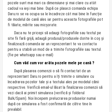
pozele sunt mai mari ca dimensiune și mai clare cu atât
cadoul va ieși mai bine. După ce plasezi comanda echipa
Daru.ro se va ocupa sa le încadreze cât mai bine în funcție
de modelul de cană ales iar pentru aceasta fotografiile pot
fi tăiate, mărite sau micșorate.
Daca nu te pricepi să adaugi fotografiile sau textul pe
site fii fară grijă, adaugă produsul/produsele dorite în coș și
finalizează comanda iar un reprezentant te va contacta
pentru a stabili un mod de a trimite fotografiile sau textul.
(fie pe whatsapp sau e-mail)
Cum văd cum vor arăta pozele mele pe cană ?
După plasarea comenzii o să fii contactat de un
reprezentant Daru.ro pentru a îți trimite o simulare cu
încadrarea pozelor tale și a textului ales pe modelul cănii
respective. Verifică email-ul lăsat la finalizarea comenzii să
vezi dacă ai primit simularea (verifică și folderul
Bulk/Spam). Noi începem prelucrarea produselor numai
după ce simularea a fost confirmată de către tine în
prealabil.