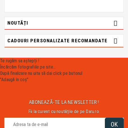

NOUTĂȚI

CADOURI PERSONALIZATE RECOMANDATE
Te rugăm sa aștepți !
Încărcăm fotografiile pe site...
După finalizare nu uita să dai click pe butonul
"Adaugă în coș"
ABONEAZĂ-TE LA NEWSLETTER !
Fii la curent cu noutățile de pe Daru.ro.