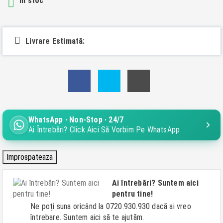
In stoc

Livrare Estimată:
WhatsApp · Non-Stop · 24/7
Ai Întrebări? Click Aici Să Vorbim Pe WhatsApp
Ai întrebări? Suntem aici
pentru tine!
Ne poți suna oricând la 0720.930.930 dacă ai vreo
întrebare. Suntem aici să te ajutăm.