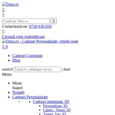



Contactează-ne:
0720.930.930

Creează cont
Autentificare

0
Cadouri Corporate
Blog
search
clear
Menu
Menu
Inapoi
Noutăți
Cadouri Personalizate
Cadouri imprimate 3D
Personalizate 3D
Lămpi / Veioze 3D
Topper Tort 3D