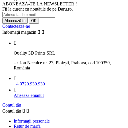
ABONEAZĂ-TE LA NEWSLETTER !
Fii la curent cu noutățile de pe Daru.ro.
Contactează-ne
Informații magazin



Quality 3D Prints SRL
str. Ion Neculce nr. 23, Ploiești, Prahova, cod 100359,
România

+4 0720.930.930

Afișează emailul
Contul tău
Contul tău


Informații personale
Retur de marfă