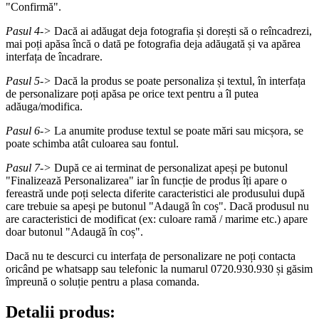
"Confirmă".
Pasul 4->
Dacă ai adăugat deja fotografia și dorești să o reîncadrezi,
mai poți apăsa încă o dată pe fotografia deja adăugată și va apărea
interfața de încadrare.
Pasul 5->
Dacă la produs se poate personaliza și textul, în interfața
de personalizare poți apăsa pe orice text pentru a îl putea
adăuga/modifica.
Pasul 6->
La anumite produse textul se poate mări sau micșora, se
poate schimba atât culoarea sau fontul.
Pasul 7->
După ce ai terminat de personalizat apeși pe butonul
"Finalizează Personalizarea" iar în funcție de produs îți apare o
fereastră unde poți selecta diferite caracteristici ale produsului după
care trebuie sa apeși pe butonul "Adaugă în coș". Dacă produsul nu
are caracteristici de modificat (ex: culoare ramă / marime etc.) apare
doar butonul "Adaugă în coș".
Dacă nu te descurci cu interfața de personalizare ne poți contacta
oricând pe whatsapp sau telefonic la numarul 0720.930.930 și găsim
împreună o soluție pentru a plasa comanda.
Detalii produs: