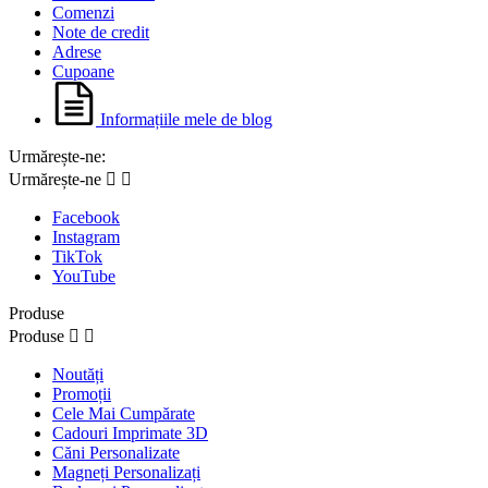
Comenzi
Note de credit
Adrese
Cupoane
Informațiile mele de blog
Urmărește-ne:
Urmărește-ne


Facebook
Instagram
TikTok
YouTube
Produse
Produse


Noutăți
Promoții
Cele Mai Cumpărate
Cadouri Imprimate 3D
Căni Personalizate
Magneți Personalizați