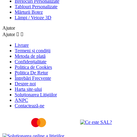
Brelocuri Personalizate
Tablouri Personalizate
Mărturii Botez
Lămpi / Veioze 3D
Ajutor
Ajutor


Livrare
Termeni și condiții
Metoda de plată
Confidențialitate
Politica de Cookies
Politica De Retur
Întrebări Frecvente
Despre noi
Harta site-ului
Soluționarea Litigiilor
ANPC
Contactează-ne