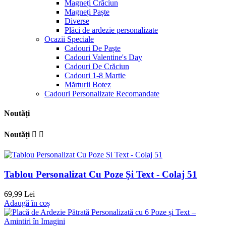
Magneți Crăciun
Magneți Paște
Diverse
Plăci de ardezie personalizate
Ocazii Speciale
Cadouri De Paște
Cadouri Valentine's Day
Cadouri De Crăciun
Cadouri 1-8 Martie
Mărturii Botez
Cadouri Personalizate Recomandate
Noutăți
Noutăți


Tablou Personalizat Cu Poze Și Text - Colaj 51
69,99 Lei
Adaugă în coș