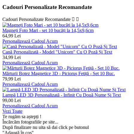
Cadouri Personalizate Recomandate
Cadouri Personalizate Recomandate


Magneți Foto Mari - set 10 bucăți la 14,5x9,6cm
64,99 Lei
Personalizează Cadoul Acum
Cană Personalizată - Model "Unicorn" Cu O Poză Și Text
34,99 Lei
Personalizează Cadoul Acum
Mărturii Botez Magnetice 3D - Picioruș Fetiță - Set 10 Buc.
79,99 Lei
Personalizează Cadoul Acum
Lampă LED 3D Personalizată - Infinit Cu Două Nume Și Text
99,00 Lei
Personalizează Cadoul Acum
Vezi Toate
Te rugăm sa aștepți !
Încărcăm fotografiile pe site...
După finalizare nu uita să dai click pe butonul
"Adaugă în coș"