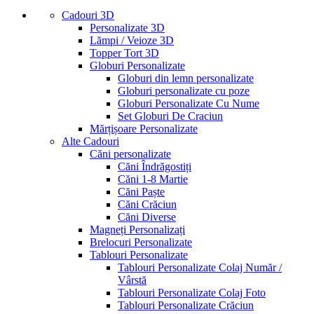
Cadouri 3D
Personalizate 3D
Lămpi / Veioze 3D
Topper Tort 3D
Globuri Personalizate
Globuri din lemn personalizate
Globuri personalizate cu poze
Globuri Personalizate Cu Nume
Set Globuri De Craciun
Mărțișoare Personalizate
Alte Cadouri
Căni personalizate
Căni Îndrăgostiți
Căni 1-8 Martie
Căni Paște
Căni Crăciun
Căni Diverse
Magneți Personalizați
Brelocuri Personalizate
Tablouri Personalizate
Tablouri Personalizate Colaj Număr /
Vârstă
Tablouri Personalizate Colaj Foto
Tablouri Personalizate Crăciun