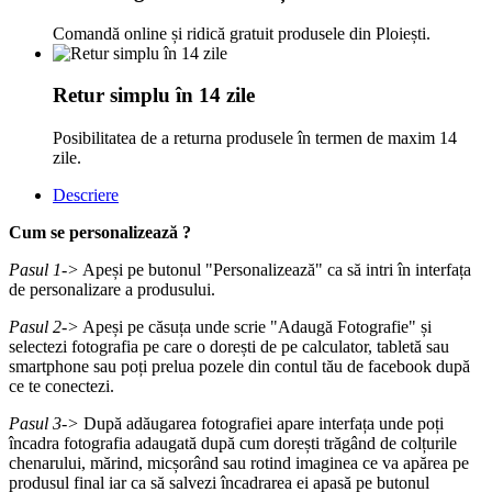
Comandă online și ridică gratuit produsele din Ploiești.
Retur simplu în 14 zile
Posibilitatea de a returna produsele în termen de maxim 14
zile.
Descriere
Cum se personalizează ?
Pasul 1->
Apeși pe butonul "Personalizează" ca să intri în interfața
de personalizare a produsului.
Pasul 2->
Apeși pe căsuța unde scrie "Adaugă Fotografie" și
selectezi fotografia pe care o dorești de pe calculator, tabletă sau
smartphone sau poți prelua pozele din contul tău de facebook după
ce te conectezi.
Pasul 3->
După adăugarea fotografiei apare interfața unde poți
încadra fotografia adaugată după cum dorești trăgând de colțurile
chenarului, mărind, micșorând sau rotind imaginea ce va apărea pe
produsul final iar ca să salvezi încadrarea ei apasă pe butonul