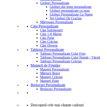
Globuri Personalizate
Globuri din lemn personalizate
Globuri personalizate cu poze
Globuri Personalizate Cu Nume
Set Globuri De Craciun
Mărțișoare Personalizate
Căni Personalizate
Căni Îndrăgostiți
Căni 1-8 Martie
Căni Paște
Căni Crăciun
Căni Diverse
Tablouri Personalizate
Tablouri Personalizate Colaj Foto
Tablouri Personalizate Colaj Număr / Vârstă
Tablouri Personalizate Crăciun
Magneți de Frigider
Magneți Personalizați
Mărturii Botez
Magneți Crăciun
Magneți Paște
Brelocuri Personalizate
Brelocuri Personalizate
Descoperă cele mai căutate cadouri