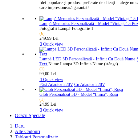
Idei populare și produse preferate de clienți – alege un 
care impresionează garantat!
Lampă Memories Personalizată - Model "Vintage" 3 Po
Fotografii Lampă-Fotografie 1
(6)
249,99 Lei

Quick view
Lampă LED 3D Personalizată - Infinit Cu Două Nume 
Text
Nume Lampa 3D Infinit-Nume (stânga)
(1)
99,00 Lei

Quick view
Fără Adaptor 220V
Cu Adaptor 220V
Glob Personalizat 3D - Model “Inimă”, Roșu
(1)
24,99 Lei

Quick view
Ocazii Speciale
Daru
Alte Cadouri
Tablouri Personalizate