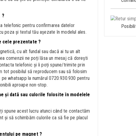
Comandă
 ?
a telefonic pentru confirmarea datelor
Posibil
u poza și textul tău așezate în modelul ales.
e cele prezentate ?
etică, cu alt fundal sau dacă ai tu un alt
area comenzii ne poți lăsa un mesaj că dorești
tacta telefonic și îi poți spune/trimite prin
m tot posibilul să reproducem sau să folosim
și pe whatsapp la numărul 0720.930.930 pentru
onibili aproape non-stop.
e și dată sau culorile folosite în modelele
ți spune acest lucru atunci când te contactăm
nt și să schimbăm culorile ca să fie pe placul
entului pe magnet ?