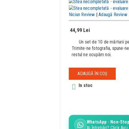
Niciun Review
|
Adaugă Review
44,99 Lei
Un set de 10 de mărturii 
Trimite-ne fotografia, spune-ne
restul ne ocupăm noi.
ADAUGĂ ÎN COȘ
In stoc

WhatsApp · Non-Stop
Ai Întrebări? Click Ai