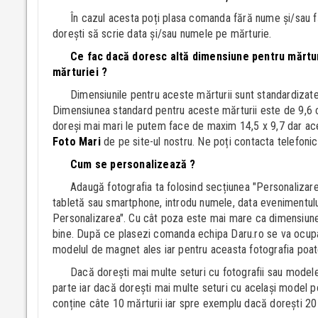
În cazul acesta poți plasa comanda fără nume și/sau f
dorești să scrie data și/sau numele pe mărturie.
Ce fac dacă doresc altă dimensiune pentru mărtur
mărturiei ?
Dimensiunile pentru aceste mărturii sunt standardizat
Dimensiunea standard pentru aceste mărturii este de 9,6 cm
doreși mai mari le putem face de maxim 14,5 x 9,7 dar aces
Foto Mari
de pe site-ul nostru. Ne poți contacta telefon
Cum se personalizează ?
Adaugă fotografia ta folosind secțiunea "Personalizare
tabletă sau smartphone, introdu numele, data evenimentu
Personalizarea". Cu cât poza este mai mare ca dimensiune ș
bine. După ce plasezi comanda echipa Daru.ro se va ocupa
modelul de magnet ales iar pentru aceasta fotografia poate
Dacă dorești mai multe seturi cu fotografii sau modele 
parte iar dacă dorești mai multe seturi cu același model p
conține câte 10 mărturii iar spre exemplu dacă dorești 20 d