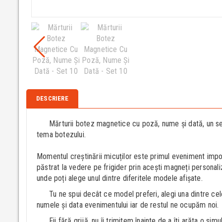
DESCRIERE
Mărturii botez magnetice cu poză, nume și dată, un set
tema botezului.
Momentul creștinării micuților este primul eveniment import
păstrat la vedere pe frigider prin acești magneți personaliz
unde poți alege unul dintre diferitele modele afișate.
Tu ne spui decât ce model preferi, alegi una dintre cele
numele și data evenimentului iar de restul ne ocupăm noi.
Fii fără grijă, nu îi trimitem înainte de a îți arăta o sim