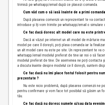
trimisă pe whatsapp/email după ce plasezi comanda.
Cum văd cum o să iasă înainte de a primi comanda
După plasarea comenzii un reprezentant te va contact
introduse și îți vom trimite pe whatsapp/email o simulare c
Ce fac dacă doresc alt model care nu este printr
Dacă ai văzut pe internet un alt model de mărturie magn
model pe care îl dorești, poți plasa comanda iar la finaliz
un alt model care nu este pe site. Un reprezentant te va con
whatsapp/email modelul preferat de tine iar noi o să face
modelul preferat de tine. De asemenea ne poți contacta 
a discuta înainte despre modelul ce îl dorești, suntem disp
Ce fac dacă nu îmi place fontul folosit pentru num
prezentate ?
Nu este nicio problemă, după plasarea comenzii ne po
pentru confirmare și vom face tot posibilul să găsim un fo
tău.
Ce fac dacă nu doresc numele și/sau data evenim