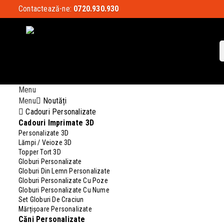
Contactează-ne:
0720.930.930
Menu
Menu
Noutăți
Cadouri Personalizate
Cadouri Imprimate 3D
Personalizate 3D
Lămpi / Veioze 3D
Topper Tort 3D
Globuri Personalizate
Globuri Din Lemn Personalizate
Globuri Personalizate Cu Poze
Globuri Personalizate Cu Nume
Set Globuri De Craciun
Mărțișoare Personalizate
Căni Personalizate