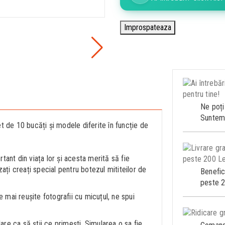
Ne poți
Suntem 
 de 10 bucăți și modele diferite în funcție de
ant din viața lor și acesta merită să fie
ați creați special pentru botezul mititeilor de
Benefic
peste 2
 mai reușite fotografii cu micuțul, ne spui
ulare ca să știi ce primești. Simularea o sa fie