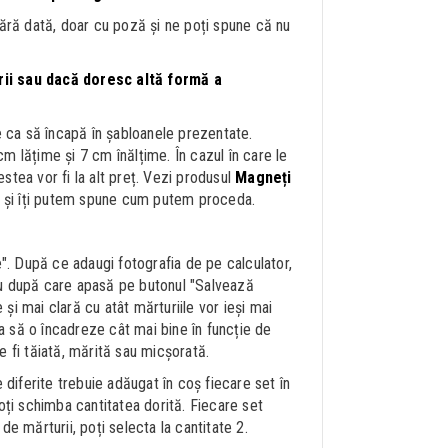
ără dată, doar cu poză și ne poți spune că nu
ii sau dacă doresc altă formă a
e ca să încapă în șabloanele prezentate.
 lățime și 7 cm înălțime. În cazul în care le
tea vor fi la alt preț. Vezi produsul
Magneți
ic și îți putem spune cum putem proceda.
". După ce adaugi fotografia de pe calculator,
lu după care apasă pe butonul "Salvează
i mai clară cu atât mărturiile vor ieși mai
 să o încadreze cât mai bine în funcție de
 fi tăiată, mărită sau micșorată.
diferite trebuie adăugat în coș fiecare set în
oți schimba cantitatea dorită. Fiecare set
e mărturii, poți selecta la cantitate 2.