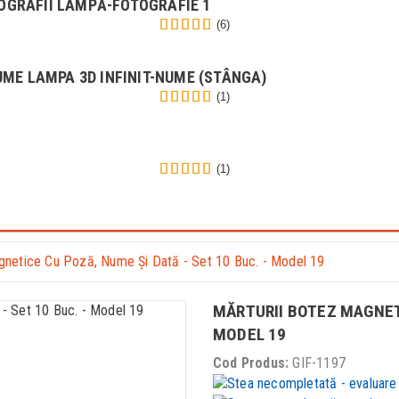
OGRAFII LAMPĂ-FOTOGRAFIE 1
(6)
ME LAMPA 3D INFINIT-NUME (STÂNGA)
(1)
(1)
gnetice Cu Poză, Nume Și Dată - Set 10 Buc. - Model 19
MĂRTURII BOTEZ MAGNETI
MODEL 19
Cod Produs:
GIF-1197