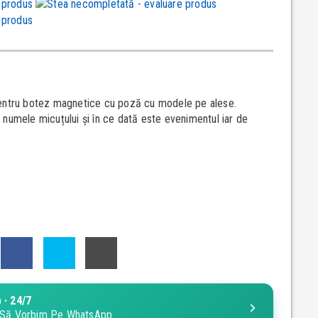
pentru botez magnetice cu poză cu modele pe alese.
 numele micuțului și în ce dată este evenimentul iar de
 · 24/7
ci Să Vorbim Pe WhatsApp