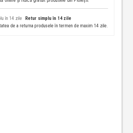
 online și ridică gratuit produsele din Ploiești.
Retur simplu în 14 zile
itatea de a returna produsele în termen de maxim 14 zile.