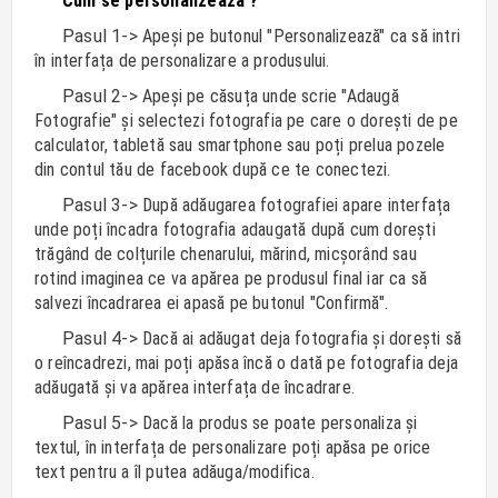
Cum se personalizează ?
Pasul 1->
Apeși pe butonul "Personalizează" ca să intri
în interfața de personalizare a produsului.
Pasul 2->
Apeși pe căsuța unde scrie "Adaugă
Fotografie" și selectezi fotografia pe care o dorești de pe
calculator, tabletă sau smartphone sau poți prelua pozele
din contul tău de facebook după ce te conectezi.
Pasul 3->
După adăugarea fotografiei apare interfața
unde poți încadra fotografia adaugată după cum dorești
trăgând de colțurile chenarului, mărind, micșorând sau
rotind imaginea ce va apărea pe produsul final iar ca să
salvezi încadrarea ei apasă pe butonul "Confirmă".
Pasul 4->
Dacă ai adăugat deja fotografia și dorești să
o reîncadrezi, mai poți apăsa încă o dată pe fotografia deja
adăugată și va apărea interfața de încadrare.
Pasul 5->
Dacă la produs se poate personaliza și
textul, în interfața de personalizare poți apăsa pe orice
text pentru a îl putea adăuga/modifica.