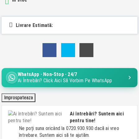

Livrare Estimată:
WhatsApp · Non-Stop · 24/7
Ai Întrebări? Click Aici Să Vorbim Pe WhatsApp
Ai întrebări? Suntem aici
pentru tine!
Ne poți suna oricând la 0720.930.930 dacă ai vreo
întrebare. Suntem aici să te ajutăm.