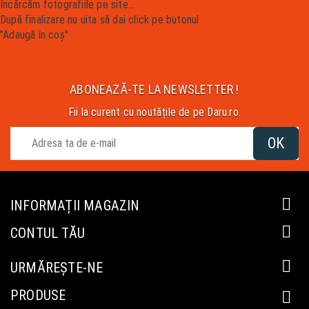
Încărcăm fotografiile pe site...
După finalizare nu uita să dai click pe butonul
"Adaugă în coș"
ABONEAZĂ-TE LA NEWSLETTER !
Fii la curent cu noutățile de pe Daru.ro.

INFORMAȚII MAGAZIN

CONTUL TĂU

URMĂREȘTE-NE
PRODUSE
