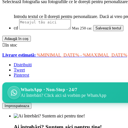
Selectează fotografia sau fotografiile ce le dorești pentru personalizar
Introdu textul ce îl dorești pentru personalizare. Dacă ai vreo pr
cd
Max 250 car.
Salvează textul
Adaugă în coș

In stoc
Livrare estimată:
%MINIMAL_DATE% - %MAXIMAL_DATE%
Distribuiti
Tweet
Pinterest
WhatsApp · Non-Stop · 24/7
Ai întrebări? Click aici să vorbim pe WhatsApp
Ai întrebări? Suntem aici pentru tine!