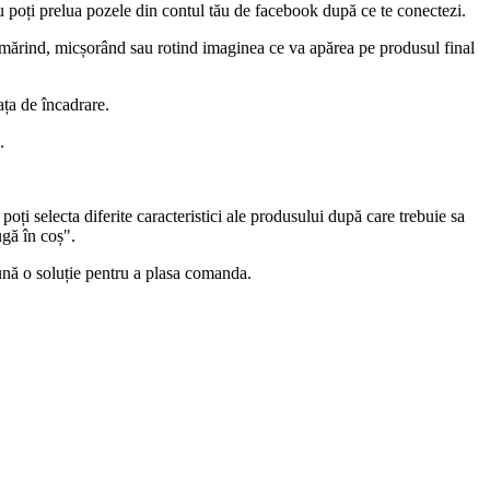
u poți prelua pozele din contul tău de facebook după ce te conectezi.
 mărind, micșorând sau rotind imaginea ce va apărea pe produsul final
ața de încadrare.
.
oți selecta diferite caracteristici ale produsului după care trebuie sa
gă în coș".
ună o soluție pentru a plasa comanda.