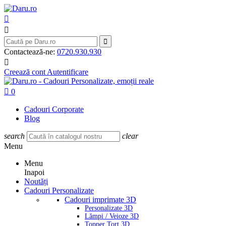



Contactează-ne:
0720.930.930

Creează cont
Autentificare

0
Cadouri Corporate
Blog
search
clear
Menu
Menu
Inapoi
Noutăți
Cadouri Personalizate
Cadouri imprimate 3D
Personalizate 3D
Lămpi / Veioze 3D
Topper Tort 3D