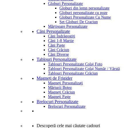
Globuri Personalizate
Globuri din lemn personalizate
Globuri personalizate cu poze
Globuri Personalizate Cu Nume
Set Globuri De Craciun
Mărțișoare Personalizate
Căni Personalizate
Căni Îndrăgostiți
Căni 1-8 Martie
Căni Paște
Căni Crăciun
Căni Diverse
Tablouri Personalizate
Tablouri Personalizate Colaj Foto
Tablouri Personalizate Colaj Număr / Vârstă
Tablouri Personalizate Crăciun
Magneți de Frigider
Magneți Personalizați
Mărturii Botez
Magneți Crăciun
Magneți Paște
Brelocuri Personalizate
Brelocuri Personalizate
Descoperă cele mai căutate cadouri