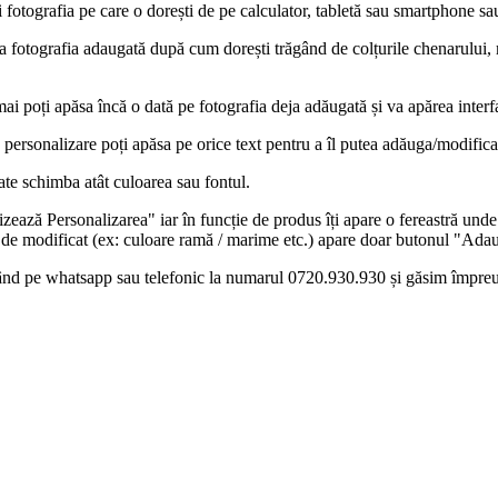
fotografia pe care o dorești de pe calculator, tabletă sau smartphone sa
a fotografia adaugată după cum dorești trăgând de colțurile chenarului,
mai poți apăsa încă o dată pe fotografia deja adăugată și va apărea interf
e personalizare poți apăsa pe orice text pentru a îl putea adăuga/modifica
te schimba atât culoarea sau fontul.
ază Personalizarea" iar în funcție de produs îți apare o fereastră unde p
 de modificat (ex: culoare ramă / marime etc.) apare doar butonul "Adau
icând pe whatsapp sau telefonic la numarul 0720.930.930 și găsim împre