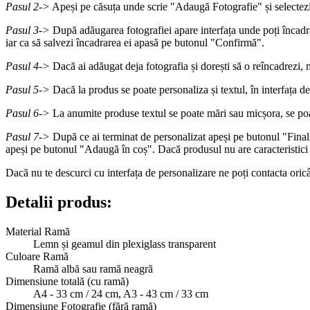
Pasul 2->
Apeși pe căsuța unde scrie "Adaugă Fotografie" și selectezi 
Pasul 3->
După adăugarea fotografiei apare interfața unde poți încadr
iar ca să salvezi încadrarea ei apasă pe butonul "Confirmă".
Pasul 4->
Dacă ai adăugat deja fotografia și dorești să o reîncadrezi, 
Pasul 5->
Dacă la produs se poate personaliza și textul, în interfața d
Pasul 6->
La anumite produse textul se poate mări sau micșora, se poa
Pasul 7->
După ce ai terminat de personalizat apeși pe butonul "Finalize
apeși pe butonul "Adaugă în coș". Dacă produsul nu are caracteristici
Dacă nu te descurci cu interfața de personalizare ne poți contacta or
Detalii produs:
Material Ramă
Lemn și geamul din plexiglass transparent
Culoare Ramă
Ramă albă sau ramă neagră
Dimensiune totală (cu ramă)
A4 - 33 cm / 24 cm, A3 - 43 cm / 33 cm
Dimensiune Fotografie (fără ramă)