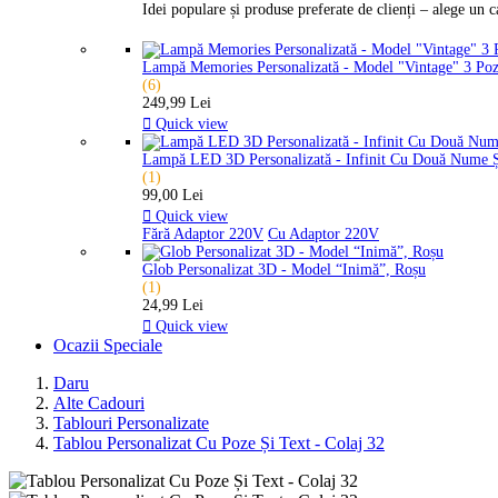
Idei populare și produse preferate de clienți – alege un 
Lampă Memories Personalizată - Model "Vintage" 3 Po
(6)
249,99 Lei

Quick view
Lampă LED 3D Personalizată - Infinit Cu Două Nume 
(1)
99,00 Lei

Quick view
Fără Adaptor 220V
Cu Adaptor 220V
Glob Personalizat 3D - Model “Inimă”, Roșu
(1)
24,99 Lei

Quick view
Ocazii Speciale
Daru
Alte Cadouri
Tablouri Personalizate
Tablou Personalizat Cu Poze Și Text - Colaj 32