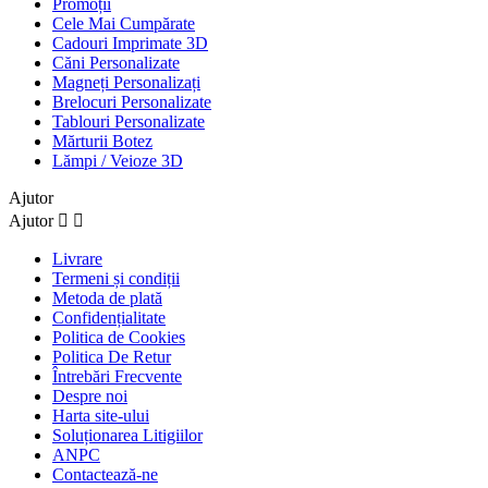
Promoții
Cele Mai Cumpărate
Cadouri Imprimate 3D
Căni Personalizate
Magneți Personalizați
Brelocuri Personalizate
Tablouri Personalizate
Mărturii Botez
Lămpi / Veioze 3D
Ajutor
Ajutor


Livrare
Termeni și condiții
Metoda de plată
Confidențialitate
Politica de Cookies
Politica De Retur
Întrebări Frecvente
Despre noi
Harta site-ului
Soluționarea Litigiilor
ANPC
Contactează-ne