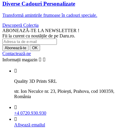
Diverse Cadouri Personalizate
Transformă amintirile frumoase în cadouri speciale.
Descoperă Colecția
ABONEAZĂ-TE LA NEWSLETTER !
Fii la curent cu noutățile de pe Daru.ro.
Contactează-ne
Informații magazin



Quality 3D Prints SRL
str. Ion Neculce nr. 23, Ploiești, Prahova, cod 100359,
România

+4 0720.930.930

Afișează emailul