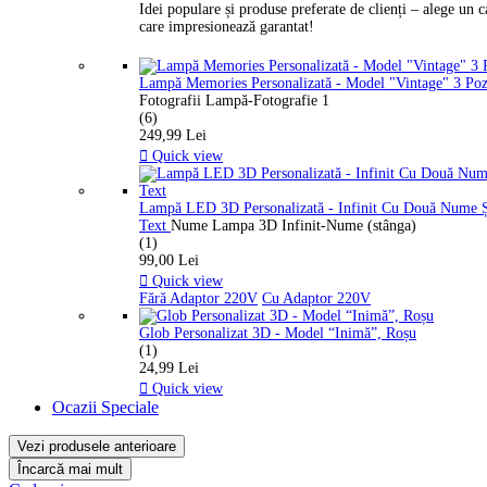
Idei populare și produse preferate de clienți – alege un 
care impresionează garantat!
Lampă Memories Personalizată - Model "Vintage" 3 Po
Fotografii Lampă-Fotografie 1
(6)
249,99 Lei

Quick view
Lampă LED 3D Personalizată - Infinit Cu Două Nume 
Text
Nume Lampa 3D Infinit-Nume (stânga)
(1)
99,00 Lei

Quick view
Fără Adaptor 220V
Cu Adaptor 220V
Glob Personalizat 3D - Model “Inimă”, Roșu
(1)
24,99 Lei

Quick view
Ocazii Speciale
Vezi produsele anterioare
Ștergeți filtrele
Încarcă mai mult
Preț