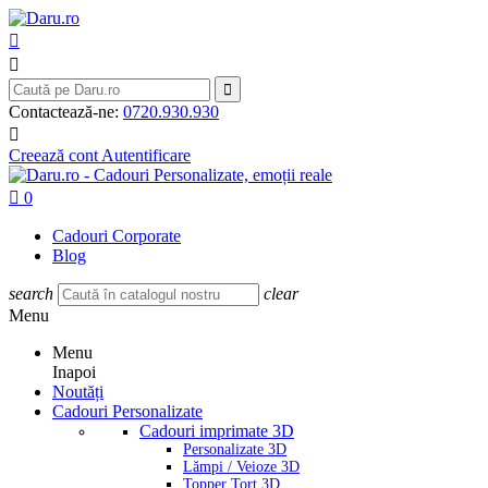



Contactează-ne:
0720.930.930

Creează cont
Autentificare

0
Cadouri Corporate
Blog
search
clear
Menu
Menu
Inapoi
Noutăți
Cadouri Personalizate
Cadouri imprimate 3D
Personalizate 3D
Lămpi / Veioze 3D
Topper Tort 3D