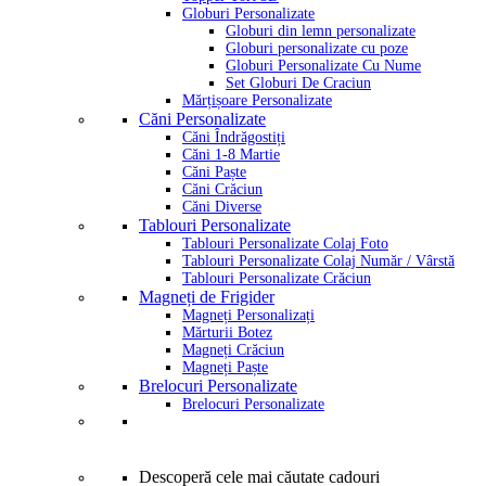
Globuri Personalizate
Globuri din lemn personalizate
Globuri personalizate cu poze
Globuri Personalizate Cu Nume
Set Globuri De Craciun
Mărțișoare Personalizate
Căni Personalizate
Căni Îndrăgostiți
Căni 1-8 Martie
Căni Paște
Căni Crăciun
Căni Diverse
Tablouri Personalizate
Tablouri Personalizate Colaj Foto
Tablouri Personalizate Colaj Număr / Vârstă
Tablouri Personalizate Crăciun
Magneți de Frigider
Magneți Personalizați
Mărturii Botez
Magneți Crăciun
Magneți Paște
Brelocuri Personalizate
Brelocuri Personalizate
Descoperă cele mai căutate cadouri