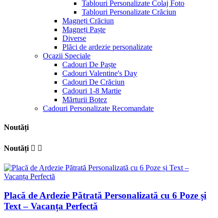
Tablouri Personalizate Colaj Foto
Tablouri Personalizate Crăciun
Magneți Crăciun
Magneți Paște
Diverse
Plăci de ardezie personalizate
Ocazii Speciale
Cadouri De Paște
Cadouri Valentine's Day
Cadouri De Crăciun
Cadouri 1-8 Martie
Mărturii Botez
Cadouri Personalizate Recomandate
Noutăți
Noutăți


Placă de Ardezie Pătrată Personalizată cu 6 Poze și
Text – Vacanța Perfectă