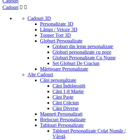
Cadouri
Lei
Lei
Cadouri


Vizualizați produsele a
23
Cadouri 3D
Personalizate 3D
Lămpi / Veioze 3D
Topper Tort 3D
Globuri Personalizate
Globuri din lemn personalizate
Globuri personalizate cu poze
Globuri Personalizate Cu Nume
Set Globuri De Craciun
Mărțișoare Personalizate
Alte Cadouri
Căni personalizate
Căni Îndrăgostiți
Căni 1-8 Martie
Căni Paște
Căni Crăciun
Căni Diverse
Magneți Personalizați
Brelocuri Personalizate
Tablouri Personalizate
Tablouri Personalizate Colaj Număr /
Vârstă